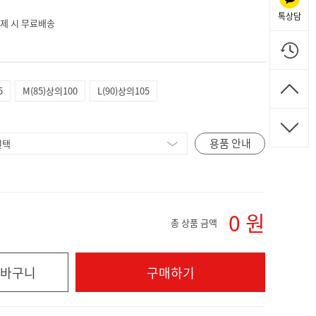
톡상담
 결제 시 무료배송
5
M(85)상의100
L(90)상의105
용품 안내
0
원
총 상품 금액
바구니
구매하기