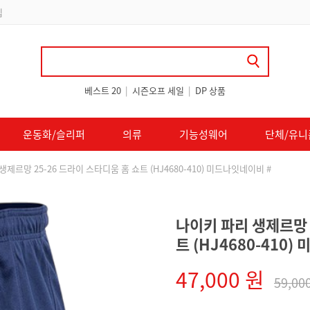
 쿠폰 지급
베스트 20
|
시즌오프 세일
|
DP 상품
운동화/슬리퍼
의류
기능성웨어
단체/유니
생제르망 25-26 드라이 스타디움 홈 쇼트 (HJ4680-410) 미드나잇네이비 #
나이키 파리 생제르망 
트 (HJ4680-410
47,000 원
59,00