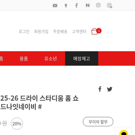
로그인
회원가입
주문배송
고객센터
0
폼
용품
유소년
매장재고
25-26 드라이 스타디움 홈 쇼
) 미드나잇네이비 #
무이자 할부
0 원
20%