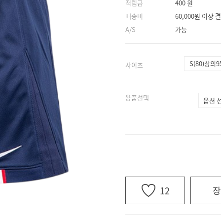
적립금
400 원
배송비
60,000원 이상
A/S
가능
S(80)상의9
사이즈
용품선택
12
장