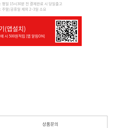
]: 평일 15시30분 전 결제완료 시 당일출고
]: 주말/공휴일 제외 2~3일 소요
기(앱설치)
매 시 500원적립 [앱 알림ON]
상품문의