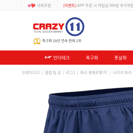
사회후원
[등급제]
회원가입 시 최대 2% 적립 및 할인
-->
축구화 18년 연속 판매 1위
언더테크
축구화
풋살화
크레이지11
/
클럽 팀 샵
/
리그1
/
파리 생제르맹 FC
/ 나이키 파리 