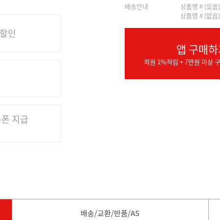
배송안내
상품명 # [있음
상품명 # [없음
 할인
앱 구매하
회원 1%적립 + 7만원 이상 구
쿠폰 지급
배송/교환/반품/AS