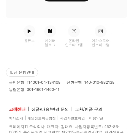
유튜브
네이버
온라인
메가스토어
블로그
인스타그램
인스타그램
입금 은행안내
국민은행
114001-04-134108
신한은행
140-010-982138
농협은행
301-1661-1460-11
고객센터
|
상품/배송/변경 문의
|
교환/반품 문의
|
|
|
회사소개
개인정보취급방침
사업자번호확인
이용약관
크레이지11 주식회사 대표자: 김태효 사업자등록번호: 452-86-
00054 통신판매업 신고번호: 제2015-부산수영-0312 개인정보관