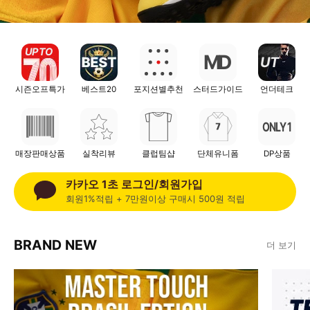
T
F
UP TO
UT
시즌오프특가
베스트20
포지션별추천
스터드가이드
언더테크
ONLY 1
매장판매상품
실착리뷰
클럽팀샵
단체유니폼
DP상품
카카오 1초 로그인/회원가입
회원1%적립 + 7만원이상 구매시 500원 적립
BRAND NEW
더 보기