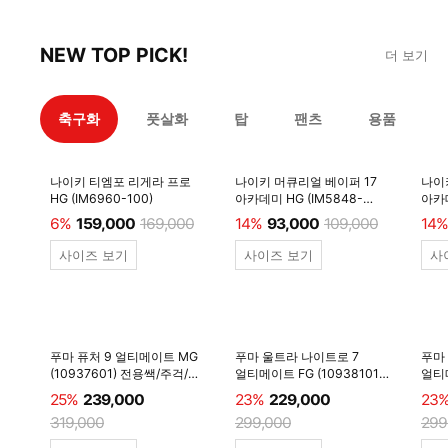
NEW TOP PICK!
더 보기
축구화
풋살화
탑
팬츠
용품
나이키 티엠포 리게라 프로
나이키 머큐리얼 베이퍼 17
나이
HG (IM6960-100)
아카데미 HG (IM5848-
아카데
600)
6%
159,000
169,000
14%
93,000
109,000
14%
사이즈 보기
사이즈 보기
사
푸마 퓨처 9 얼티메이트 MG
푸마 울트라 나이트로 7
푸마
(10937601) 전용쌕/주걱/
얼티메이트 FG (10938101)
얼티메
양말 #
전용쌕/주걱/양말 #
전용
25%
239,000
23%
229,000
23
319,000
299,000
299