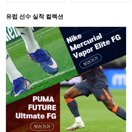
유럽 선수 실착 컬렉션