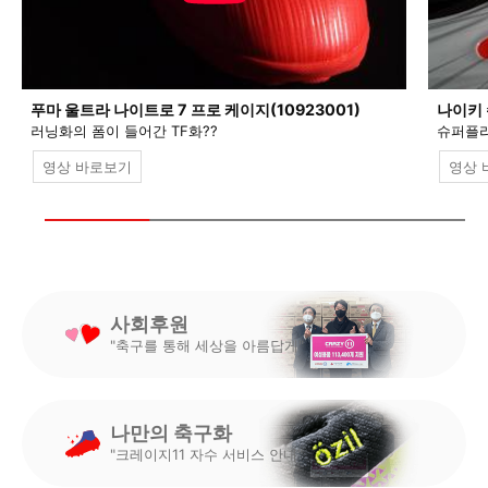
푸마 울트라 나이트로 7 프로 케이지(10923001)
나이키 
러닝화의 폼이 들어간 TF화??
슈퍼플라
영상 바로보기
영상 
사회후원
"축구를 통해 세상을 아름답게"
나만의 축구화
"크레이지11 자수 서비스 안내"