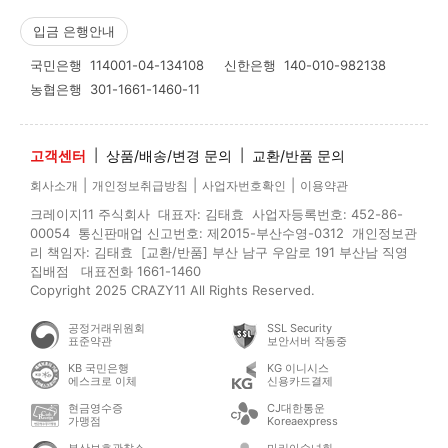
입금 은행안내
국민은행
114001-04-134108
신한은행
140-010-982138
농협은행
301-1661-1460-11
고객센터
|
상품/배송/변경 문의
|
교환/반품 문의
|
|
|
회사소개
개인정보취급방침
사업자번호확인
이용약관
크레이지11 주식회사 대표자: 김태효 사업자등록번호: 452-86-
00054 통신판매업 신고번호: 제2015-부산수영-0312 개인정보관
리 책임자: 김태효 [교환/반품] 부산 남구 우암로 191 부산남 직영
집배점 대표전화 1661-1460
Copyright 2025 CRAZY11 All Rights Reserved.
공정거래위원회
SSL Security
표준약관
보안서버 작동중
KB 국민은행
KG 이니시스
에스크로 이체
신용카드결제
현금영수증
CJ대한통운
가맹점
Koreaexpress