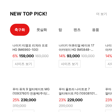
NEW TOP PICK!
더 보기
축구화
풋살화
탑
팬츠
용품
나이키 티엠포 리게라 프로
나이키 머큐리얼 베이퍼 17
나이
HG (IM6960-100)
아카데미 HG (IM5848-
아카데
600)
6%
159,000
169,000
14%
93,000
109,000
14%
사이즈 보기
사이즈 보기
사
푸마 퓨처 9 얼티메이트 MG
푸마 울트라 나이트로 7
푸마
(10937601) 전용쌕/주걱/
얼티메이트 FG (10938101)
얼티메
양말 #
전용쌕/주걱/양말 #
전용
25%
239,000
23%
229,000
23
319,000
299,000
299