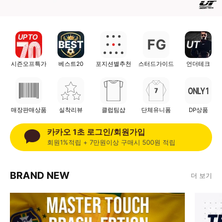
UP TO
G
F
UT
시즌오프특가
베스트20
포지션별추천
스터드가이드
언더테크
ONLY 1
매장판매상품
실착리뷰
클럽팀샵
단체유니폼
DP상품
카카오 1초 로그인/회원가입
회원1%적립 + 7만원이상 구매시 500원 적립
BRAND NEW
더 보기