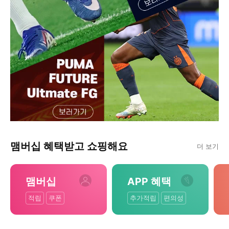
맴버십 혜택받고 쇼핑해요
더 보기
맴버십
APP 혜택
적립
쿠폰
추가적립
편의성