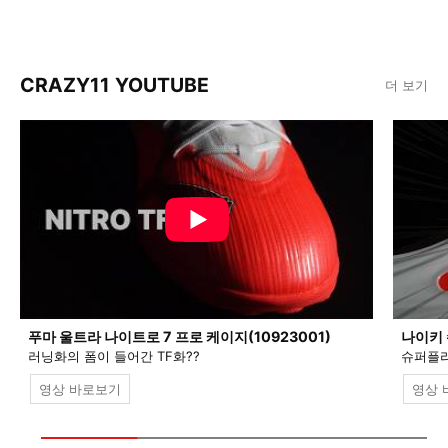
CRAZY11 YOUTUBE
더 보기
푸마 울트라 나이트로 7 프로 케이지(10923001)
나이키 
러닝화의 폼이 들어간 TF화??
슈퍼플라
영상 바로보기
영상 