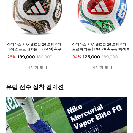
아디다스 FIFA 월드컵 26 트리온다
아디다스 FIFA 월드컵 26 트리온다
파이널 프로 매치볼 (JY8928) 축구공/
프로 매치볼 (JD8021) 축구공/백색 #
백색 #
26%
139,000
189,000
34%
125,000
189,000
자세히 보기
자세히 보기
유럽 선수 실착 컬렉션