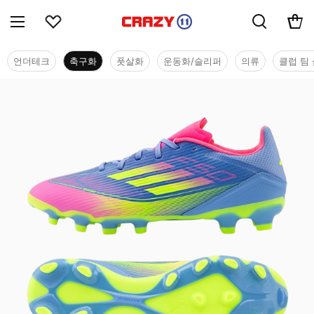
언더테크
축구화
풋살화
운동화/슬리퍼
의류
클럽 팀 
축구화