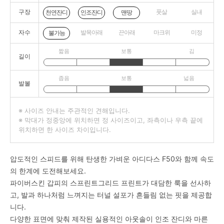
구장
풋살
실내
천연잔디
인조잔디
맨땅
자수
발목아래
끈아래
마크위
미정
불가능
짧음
보통
김
길이
좁음
보통
넓음
발볼
※ 사이즈 안내는 주관적인 견해입니다.
※ 막대가 정중앙에 위치하면 정 사이즈이고, 좌측이나 우측 끝에
위치하면 한 사이즈 차이입니다.
압도적인 스피드를 위해 탄생한 가벼운 아디다스 F50와 함께 속도
의 한계에 도전해보세요.
파이버스킨 갑피의 스프린트그리드 프린트가 대담한 룩을 선사하
고, 발과 하나처럼 느껴지는 터널 설포가 흔들림 없는 핏을 제공합
니다.
다양한 표면에 맞춰 제작된 실용적인 아웃솔이 인조 잔디와 마른