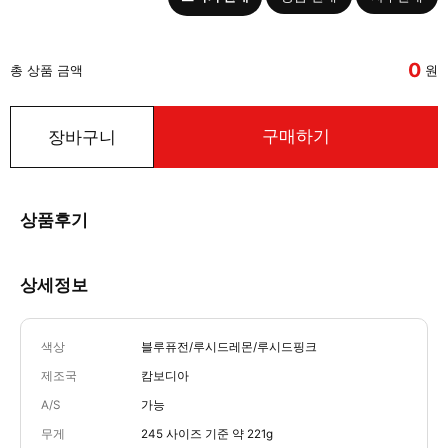
0
총 상품 금액
원
구매하기
장바구니
상품후기
상세정보
색상
블루퓨전/루시드레몬/루시드핑크
제조국
캄보디아
A/S
가능
무게
245 사이즈 기준 약 221g