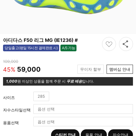
아디다스 F50 리그 MG (IE1236) #
A/S 가능
당일출고(평일 15시전 결제완료 시)
가능
109,000
59,000
45%
무이자 할부
맴버십 안내
1,000
원 이상인 상품을 함께 주문 시
무료 배송
입니다.
285
사이즈
자수스타일선택
용품선택
스티커 안내
용품 안내
자수안내