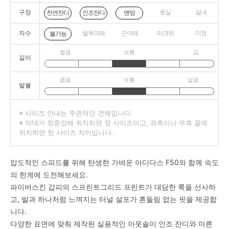
구장
풋살
실내
천연잔디
인조잔디
맨땅
자수
발목아래
끈아래
마크위
미정
불가능
짧음
보통
김
길이
좁음
보통
넓음
발볼
※ 사이즈 안내는 주관적인 견해입니다.
※ 막대가 정중앙에 위치하면 정 사이즈이고, 좌측이나 우측 끝에
위치하면 한 사이즈 차이입니다.
압도적인 스피드를 위해 탄생한 가벼운 아디다스 F50와 함께 속도
의 한계에 도전해보세요.
파이버스킨 갑피의 스프린트그리드 프린트가 대담한 룩을 선사하
고, 발과 하나처럼 느껴지는 터널 설포가 흔들림 없는 핏을 제공합
니다.
다양한 표면에 맞춰 제작된 실용적인 아웃솔이 인조 잔디와 마른