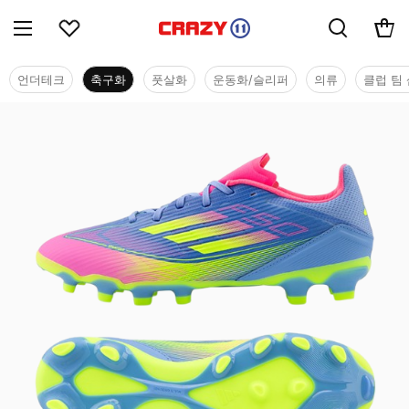
언더테크
축구화
풋살화
운동화/슬리퍼
의류
클럽 팀 
축구화