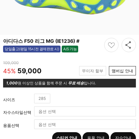
아디다스 F50 리그 MG (IE1236) #
A/S 가능
당일출고(평일 15시전 결제완료 시)
가능
109,000
59,000
45%
무이자 할부
맴버십 안내
1,000
원 이상인 상품을 함께 주문 시
무료 배송
입니다.
285
사이즈
자수스타일선택
용품선택
스티커 안내
용품 안내
자수안내