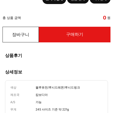
0
총 상품 금액
원
구매하기
장바구니
상품후기
상세정보
색상
블루퓨전/루시드레몬/루시드핑크
제조국
캄보디아
A/S
가능
무게
245 사이즈 기준 약 221g