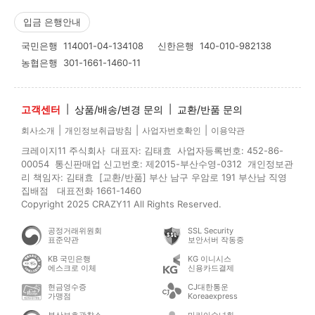
입금 은행안내
국민은행
114001-04-134108
신한은행
140-010-982138
농협은행
301-1661-1460-11
고객센터
|
상품/배송/변경 문의
|
교환/반품 문의
|
|
|
회사소개
개인정보취급방침
사업자번호확인
이용약관
크레이지11 주식회사 대표자: 김태효 사업자등록번호: 452-86-
00054 통신판매업 신고번호: 제2015-부산수영-0312 개인정보관
리 책임자: 김태효 [교환/반품] 부산 남구 우암로 191 부산남 직영
집배점 대표전화 1661-1460
Copyright 2025 CRAZY11 All Rights Reserved.
공정거래위원회
SSL Security
표준약관
보안서버 작동중
KB 국민은행
KG 이니시스
에스크로 이체
신용카드결제
현금영수증
CJ대한통운
가맹점
Koreaexpress