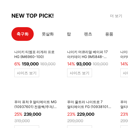
NEW TOP PICK!
더 보기
축구화
풋살화
탑
팬츠
용품
나이키 티엠포 리게라 프로
나이키 머큐리얼 베이퍼 17
나이
HG (IM6960-100)
아카데미 HG (IM5848-
아카데
600)
6%
159,000
169,000
14%
93,000
109,000
14%
사이즈 보기
사이즈 보기
사
푸마 퓨처 9 얼티메이트 MG
푸마 울트라 나이트로 7
푸마
(10937601) 전용쌕/주걱/
얼티메이트 FG (10938101)
얼티메
양말 #
전용쌕/주걱/양말 #
전용
25%
239,000
23%
229,000
23
319,000
299,000
299