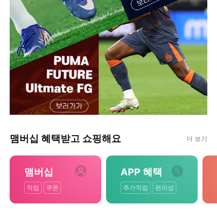
맴버십 혜택받고 쇼핑해요
더 보기
맴버십
APP 혜택
적립
쿠폰
추가적립
편의성