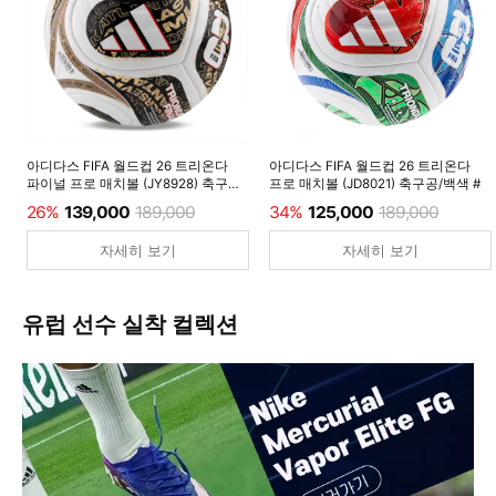
아디다스 FIFA 월드컵 26 트리온다
아디다스 FIFA 월드컵 26 트리온다
파이널 프로 매치볼 (JY8928) 축구공/
프로 매치볼 (JD8021) 축구공/백색 #
백색 #
26%
139,000
189,000
34%
125,000
189,000
자세히 보기
자세히 보기
유럽 선수 실착 컬렉션