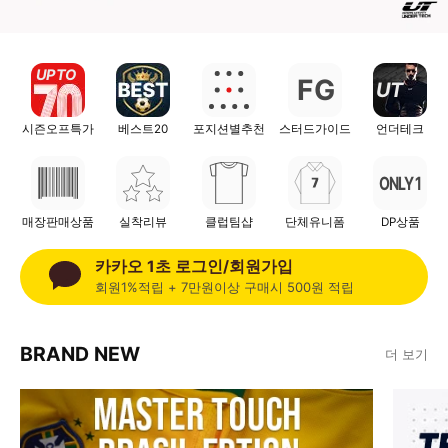
UP TO
F
G
UT
시즌오프특가
베스트20
포지션별추천
스터드가이드
언더테크
ONLY 1
매장판매상품
실착리뷰
클럽팀샵
단체유니폼
DP상품
카카오 1초 로그인/회원가입
회원1%적립 + 7만원이상 구매시 500원 적립
BRAND NEW
더 보기