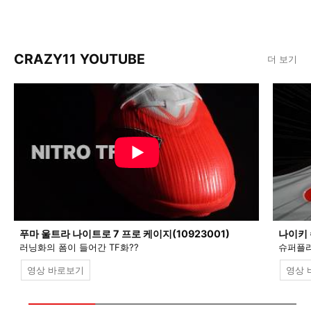
CRAZY11 YOUTUBE
더 보기
푸마 울트라 나이트로 7 프로 케이지(10923001)
나이키 
러닝화의 폼이 들어간 TF화??
슈퍼플라
영상 바로보기
영상 