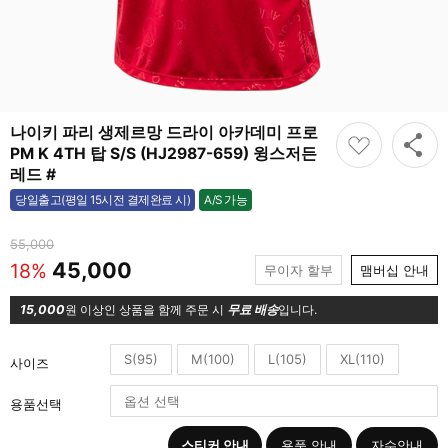
나이키 파리 생제르망 드라이 아카데미 프로
PM K 4TH 탑 S/S (HJ2987-659) 윙스저든
레드 #
A/S 가능
당일출고(평일 15시전 결제완료 시)
가능
55,000
45,000
18%
무이자 할부
맴버십 안내
15,000
원 이상인 상품을 함께 주문 시
무료 배송
입니다.
S(95)
M(100)
L(105)
XL(110)
사이즈
용품선택
스티커 안내
용품 안내
자수안내