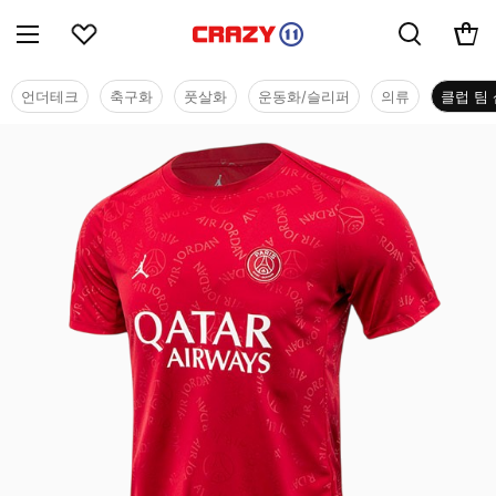
언더테크
축구화
풋살화
운동화/슬리퍼
의류
클럽 팀 
클럽 팀 샵