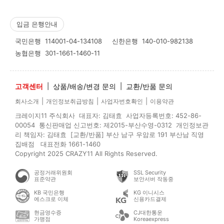
입금 은행안내
국민은행
114001-04-134108
신한은행
140-010-982138
농협은행
301-1661-1460-11
고객센터
|
상품/배송/변경 문의
|
교환/반품 문의
|
|
|
회사소개
개인정보취급방침
사업자번호확인
이용약관
크레이지11 주식회사 대표자: 김태효 사업자등록번호: 452-86-
00054 통신판매업 신고번호: 제2015-부산수영-0312 개인정보관
리 책임자: 김태효 [교환/반품] 부산 남구 우암로 191 부산남 직영
집배점 대표전화 1661-1460
Copyright 2025 CRAZY11 All Rights Reserved.
공정거래위원회
SSL Security
표준약관
보안서버 작동중
KB 국민은행
KG 이니시스
에스크로 이체
신용카드결제
현금영수증
CJ대한통운
가맹점
Koreaexpress