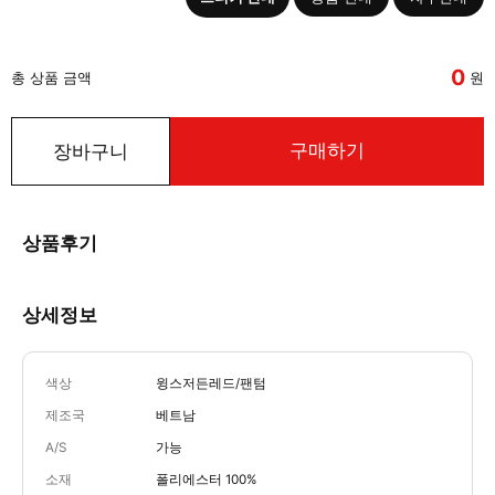
0
총 상품 금액
원
구매하기
장바구니
상품후기
상세정보
색상
윙스저든레드/팬텀
제조국
베트남
A/S
가능
소재
폴리에스터 100%