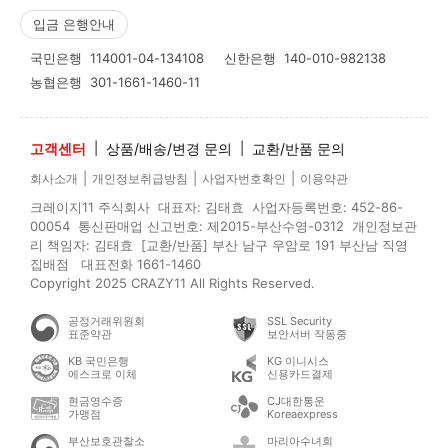
입금 은행안내
국민은행
114001-04-134108
신한은행
140-010-982138
농협은행
301-1661-1460-11
고객센터
|
상품/배송/변경 문의
|
교환/반품 문의
|
|
|
회사소개
개인정보취급방침
사업자번호확인
이용약관
크레이지11 주식회사 대표자: 김태효 사업자등록번호: 452-86-
00054 통신판매업 신고번호: 제2015-부산수영-0312 개인정보관
리 책임자: 김태효 [교환/반품] 부산 남구 우암로 191 부산남 직영
집배점 대표전화 1661-1460
Copyright 2025 CRAZY11 All Rights Reserved.
공정거래위원회
SSL Security
표준약관
보안서버 작동중
KB 국민은행
KG 이니시스
에스크로 이체
신용카드결제
현금영수증
CJ대한통운
가맹점
Koreaexpress
부산보호관찰소
마리아수녀회