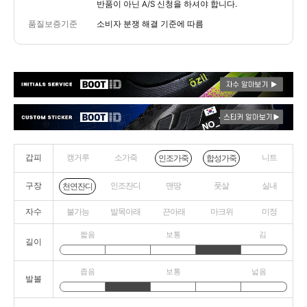
반품이 아닌 A/S 신청을 하셔야 합니다.
품질보증기준
소비자 분쟁 해결 기준에 따름
갑피
캥거루
소가죽
니트
인조가죽
합성가죽
구장
인조잔디
맨땅
풋살
실내
천연잔디
자수
불가능
발목아래
끈아래
마크위
미정
짧음
보통
김
길이
좁음
보통
넓음
발볼