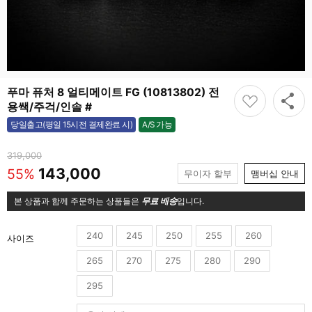
푸마 퓨처 8 얼티메이트 FG (10813802) 전
용쌕/주걱/인솔 #
A/S 가능
당일출고(평일 15시전 결제완료 시)
가능
319,000
143,000
55%
무이자 할부
맴버십 안내
본 상품과 함께 주문하는 상품들은
무료 배송
입니다.
240
245
250
255
260
사이즈
265
270
275
280
290
295