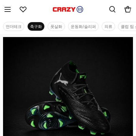
언더테크
축구화
풋살화
운동화/슬리퍼
의류
클럽 팀 
축구화