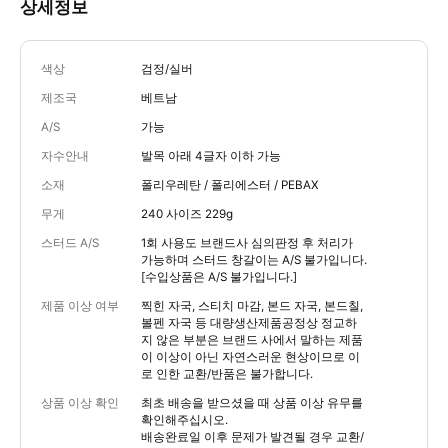
상세정보
색상
검정/실버
제조국
베트남
A/S
가능
자수안내
발목 아래 4글자 이하 가능
소재
폴리우레탄 / 폴리에스터 / PEBAX
무게
240 사이즈 229g
스터드 A/S
1회 사용도 브랜드사 심의판정 후 처리가
가능하며 스터드 창갈이는 A/S 불가입니다.
[수입상품은 A/S 불가입니다.]
제품 이상 여부
찍힌 자국, 스티치 마감, 본드 자국, 본드칠,
볼펜 자국 등 대량생산제품공정상 정교하
지 않은 부분은 브랜드 사에서 말하는 제품
이 이상이 아닌 자연스러운 현상이므로 이
로 인한 교환/반품은 불가합니다.
상품 이상 확인
최초 배송을 받으셨을 때 상품 이상 유무를
확인해주십시오.
배송완료일 이후 문제가 발견될 경우 교환/