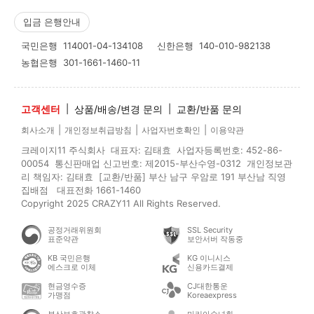
입금 은행안내
국민은행
114001-04-134108
신한은행
140-010-982138
농협은행
301-1661-1460-11
고객센터
|
상품/배송/변경 문의
|
교환/반품 문의
|
|
|
회사소개
개인정보취급방침
사업자번호확인
이용약관
크레이지11 주식회사 대표자: 김태효 사업자등록번호: 452-86-
00054 통신판매업 신고번호: 제2015-부산수영-0312 개인정보관
리 책임자: 김태효 [교환/반품] 부산 남구 우암로 191 부산남 직영
집배점 대표전화 1661-1460
Copyright 2025 CRAZY11 All Rights Reserved.
공정거래위원회
SSL Security
표준약관
보안서버 작동중
KB 국민은행
KG 이니시스
에스크로 이체
신용카드결제
현금영수증
CJ대한통운
가맹점
Koreaexpress