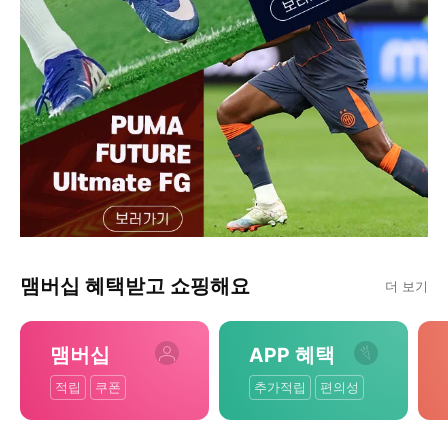
맴버십 혜택받고 쇼핑해요
더 보기
맴버십
APP 혜택
적립
쿠폰
추가적립
편의성