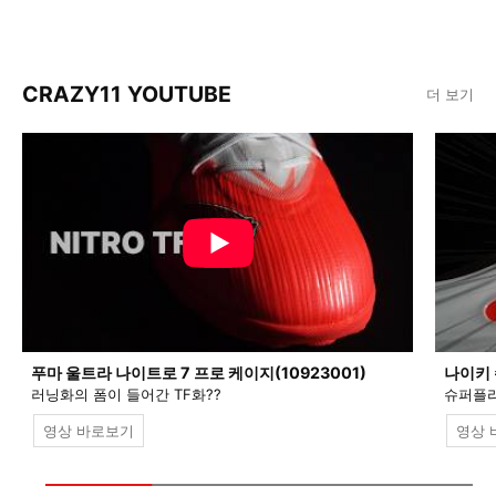
CRAZY11 YOUTUBE
더 보기
푸마 울트라 나이트로 7 프로 케이지(10923001)
나이키 
러닝화의 폼이 들어간 TF화??
슈퍼플라
영상 바로보기
영상 