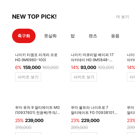
NEW TOP PICK!
더 보기
축구화
풋살화
탑
팬츠
용품
나이키 티엠포 리게라 프로
나이키 머큐리얼 베이퍼 17
나이
HG (IM6960-100)
아카데미 HG (IM5848-
아카데
600)
6%
159,000
169,000
14%
93,000
109,000
14%
사이즈 보기
사이즈 보기
사
푸마 퓨처 9 얼티메이트 MG
푸마 울트라 나이트로 7
푸마
(10937601) 전용쌕/주걱/
얼티메이트 FG (10938101)
얼티메
양말 #
전용쌕/주걱/양말 #
전용
25%
239,000
23%
229,000
23
319,000
299,000
299