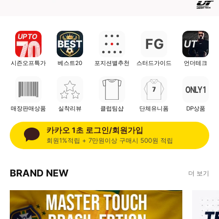
UP TO
F
G
UT
시즌오프특가
베스트20
포지션별추천
스터드가이드
언더테크
ONLY 1
매장판매상품
실착리뷰
클럽팀샵
단체유니폼
DP상품
카카오 1초 로그인/회원가입
회원1%적립 + 7만원이상 구매시 500원 적립
BRAND NEW
더 보기