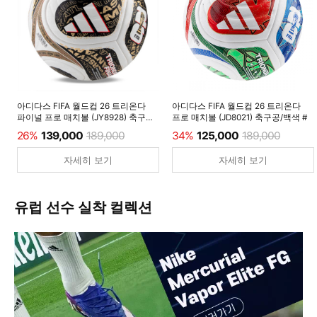
아디다스 FIFA 월드컵 26 트리온다
아디다스 FIFA 월드컵 26 트리온다
파이널 프로 매치볼 (JY8928) 축구공/
프로 매치볼 (JD8021) 축구공/백색 #
백색 #
26%
139,000
189,000
34%
125,000
189,000
자세히 보기
자세히 보기
유럽 선수 실착 컬렉션