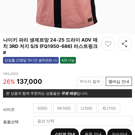
나이키 파리 생제르망 24-25 드라이 ADV 매
치 3RD 저지 S/S (FQ1950-686) 러스트핑크
#
A/S 가능
당일출고(평일 15시전 결제완료 시)
가능
185,000
137,000
26%
무이자 할부
맴버십 안내
본 상품과 함께 주문하는 상품들은
무료 배송
입니다.
S(95)
M(100)
L(105)
XL(110)
사이즈
용품선택
스티커 안내
용품 안내
자수안내