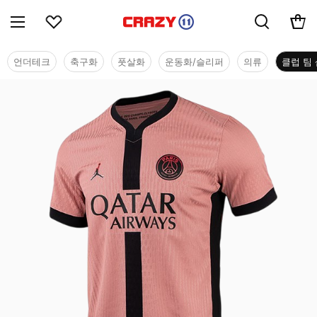
언더테크
축구화
풋살화
운동화/슬리퍼
의류
클럽 팀 
클럽 팀 샵