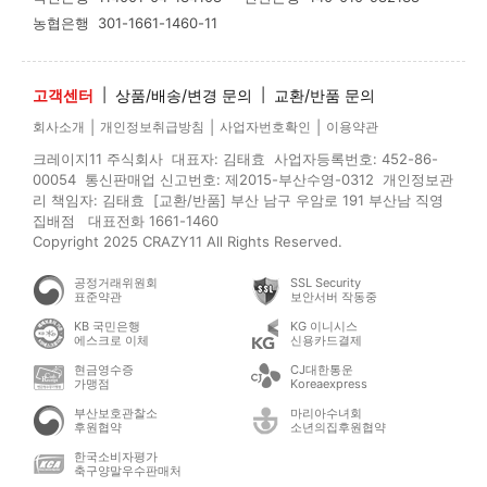
농협은행
301-1661-1460-11
고객센터
|
상품/배송/변경 문의
|
교환/반품 문의
|
|
|
회사소개
개인정보취급방침
사업자번호확인
이용약관
크레이지11 주식회사 대표자: 김태효 사업자등록번호: 452-86-
00054 통신판매업 신고번호: 제2015-부산수영-0312 개인정보관
리 책임자: 김태효 [교환/반품] 부산 남구 우암로 191 부산남 직영
집배점 대표전화 1661-1460
Copyright 2025 CRAZY11 All Rights Reserved.
공정거래위원회
SSL Security
표준약관
보안서버 작동중
KB 국민은행
KG 이니시스
에스크로 이체
신용카드결제
현금영수증
CJ대한통운
가맹점
Koreaexpress
부산보호관찰소
마리아수녀회
후원협약
소년의집후원협약
한국소비자평가
축구양말우수판매처