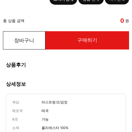
0
총 상품 금액
원
구매하기
장바구니
상품후기
상세정보
색상
러스트핑크/검정
제조국
태국
A/S
가능
소재
폴리에스터 100%