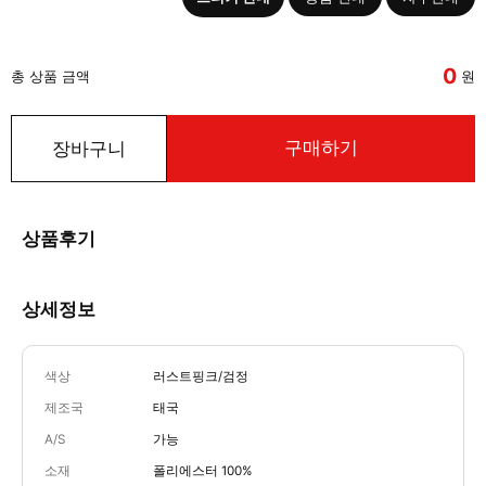
0
총 상품 금액
원
구매하기
장바구니
상품후기
상세정보
색상
러스트핑크/검정
제조국
태국
A/S
가능
소재
폴리에스터 100%