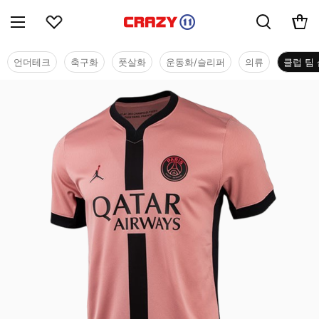
언더테크
축구화
풋살화
운동화/슬리퍼
의류
클럽 팀 
클럽 팀 샵