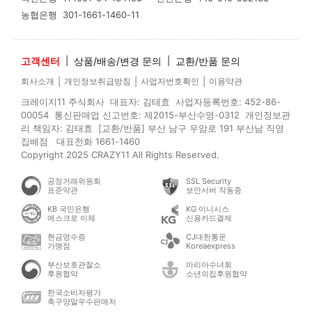
농협은행
301-1661-1460-11
고객센터
|
상품/배송/변경 문의
|
교환/반품 문의
|
|
|
회사소개
개인정보취급방침
사업자번호확인
이용약관
크레이지11 주식회사 대표자: 김태효 사업자등록번호: 452-86-
00054 통신판매업 신고번호: 제2015-부산수영-0312 개인정보관
리 책임자: 김태효 [교환/반품] 부산 남구 우암로 191 부산남 직영
집배점 대표전화 1661-1460
Copyright 2025 CRAZY11 All Rights Reserved.
공정거래위원회
SSL Security
표준약관
보안서버 작동중
KB 국민은행
KG 이니시스
에스크로 이체
신용카드결제
현금영수증
CJ대한통운
가맹점
Koreaexpress
부산보호관찰소
마리아수녀회
후원협약
소년의집후원협약
한국소비자평가
축구양말우수판매처