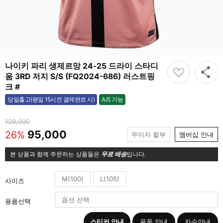
나이키 파리 생제르망 24-25 드라이 스타디
움 3RD 저지 S/S (FQ2024-686) 러스트핑
크 #
A/S 가능
당일출고(평일 15시전 결제완료 시)
가능
129,000
95,000
26%
무이자 할부
맴버십 안내
본 상품과 함께 주문하는 상품들은
무료 배송
입니다.
M(100)
L(105)
사이즈
용품선택
스티커 안내
용품 안내
자수안내