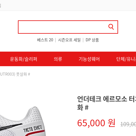
립
베스트 20
|
시즌오프 세일
|
DP 상품
운동화/슬리퍼
의류
기능성웨어
단체/유니
UTR003) 풋살화 #
언더테크 에르모소 터치 
화 #
65,000 원
109,0