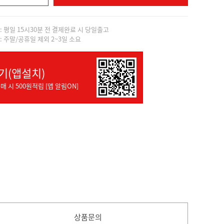
]: 평일 15시30분 전 결제완료 시 당일출고
]: 주말/공휴일 제외 2~3일 소요
기(앱설치)
매 시 500원적립 [앱 알림ON]
상품문의