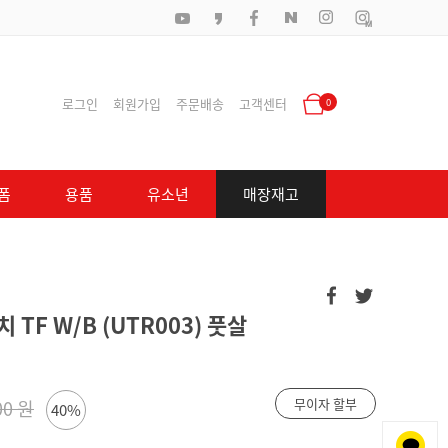
로그인
회원가입
주문배송
고객센터
0
폼
용품
유소년
매장재고
TF W/B (UTR003) 풋살
무이자 할부
00 원
40%