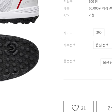
적립금
600 원
배송비
60,000원 이상
A/S
가능
265
사이즈
자수선택
용품선택
31
장