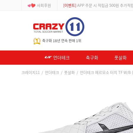
사회후원
[이벤트]
APP 주문 시 적립금 500원 추가적
-->
축구화 18년 연속 판매 1위
언더테크
축구화
풋살화
크레이지11
/
언더테크
/
풋살화
/ 언더테크 에르모소 터치 TF W/B (