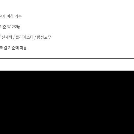
글자 이하 가능
기준 약 239g
 신세틱 / 폴리에스터 / 합성고무
 해결 기준에 따름