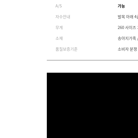
A/S
가능
자수안내
발목 아래 4
무게
260 사이즈 
소재
송아지가죽 /
품질보증기준
소비자 분쟁