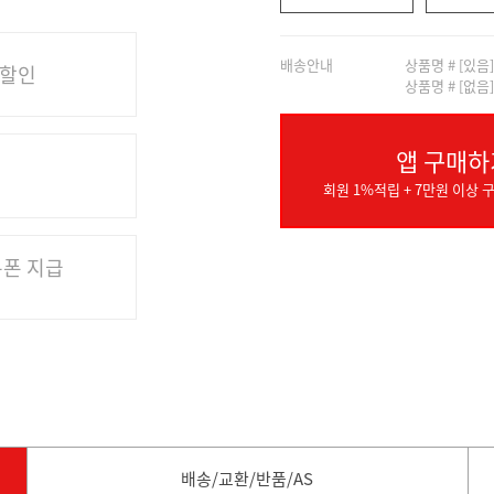
배송안내
상품명 # [있음
 할인
상품명 # [없음
앱 구매하
회원 1%적립 + 7만원 이상 구
쿠폰 지급
배송/교환/반품/AS