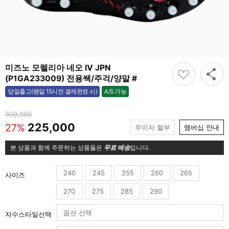
미즈노 모렐리아 네오 IV JPN
(P1GA233009) 전용쌕/주걱/양말 #
A/S 가능
당일출고(평일 15시전 결제완료 시)
가능
309,000
225,000
27%
무이자 할부
맴버십 안내
본 상품과 함께 주문하는 상품들은
무료 배송
입니다.
240
245
255
260
265
사이즈
270
275
285
290
자수스타일선택