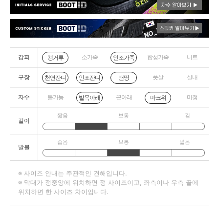
갑피
소가죽
합성가죽
니트
캥거루
인조가죽
구장
풋살
실내
천연잔디
인조잔디
맨땅
자수
불가능
끈아래
미정
발목아래
마크위
짧음
보통
김
길이
좁음
보통
넓음
발볼
※ 사이즈 안내는 주관적인 견해입니다.
※ 막대가 정중앙에 위치하면 정 사이즈이고, 좌측이나 우측 끝에
위치하면 한 사이즈 차이입니다.