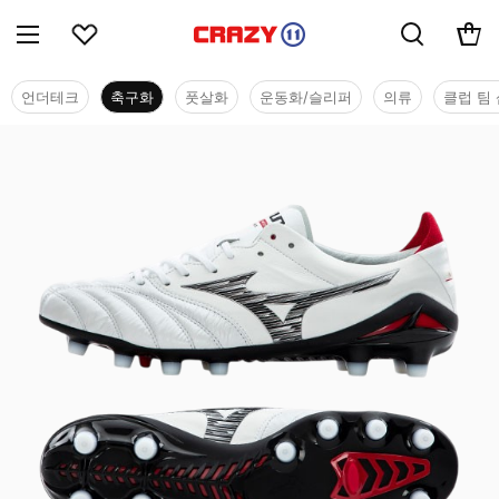
언더테크
축구화
풋살화
운동화/슬리퍼
의류
클럽 팀 
축구화