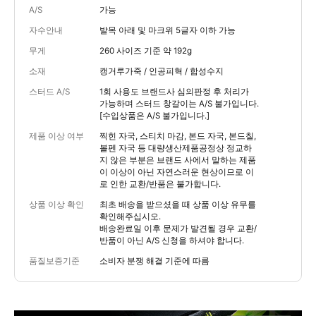
A/S
가능
자수안내
발목 아래 및 마크위 5글자 이하 가능
무게
260 사이즈 기준 약 192g
소재
캥거루가죽 / 인공피혁 / 합성수지
스터드 A/S
1회 사용도 브랜드사 심의판정 후 처리가
가능하며 스터드 창갈이는 A/S 불가입니다.
[수입상품은 A/S 불가입니다.]
제품 이상 여부
찍힌 자국, 스티치 마감, 본드 자국, 본드칠,
볼펜 자국 등 대량생산제품공정상 정교하
지 않은 부분은 브랜드 사에서 말하는 제품
이 이상이 아닌 자연스러운 현상이므로 이
로 인한 교환/반품은 불가합니다.
상품 이상 확인
최초 배송을 받으셨을 때 상품 이상 유무를
확인해주십시오.
배송완료일 이후 문제가 발견될 경우 교환/
반품이 아닌 A/S 신청을 하셔야 합니다.
품질보증기준
소비자 분쟁 해결 기준에 따름