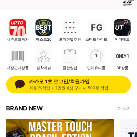
UP TO
F
G
UT
시즌오프특가
베스트20
포지션별추천
스터드가이드
언더테크
ONLY 1
매장판매상품
실착리뷰
클럽팀샵
단체유니폼
DP상품
카카오 1초 로그인/회원가입
회원1%적립 + 7만원이상 구매시 500원 적립
BRAND NEW
더 보기