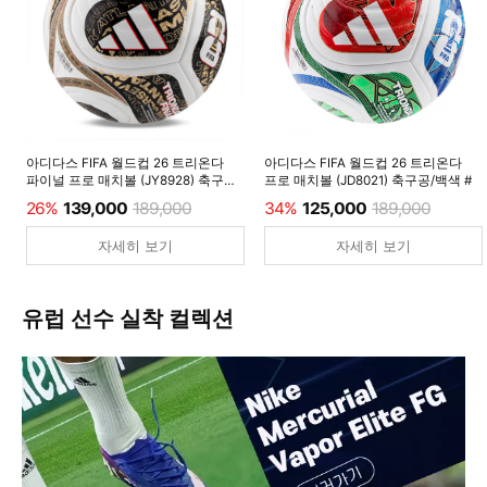
아디다스 FIFA 월드컵 26 트리온다
아디다스 FIFA 월드컵 26 트리온다
파이널 프로 매치볼 (JY8928) 축구공/
프로 매치볼 (JD8021) 축구공/백색 #
백색 #
26%
139,000
189,000
34%
125,000
189,000
자세히 보기
자세히 보기
유럽 선수 실착 컬렉션