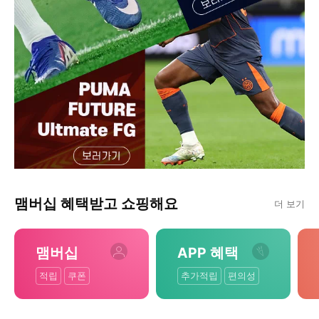
맴버십 혜택받고 쇼핑해요
더 보기
맴버십
APP 혜택
적립
쿠폰
추가적립
편의성