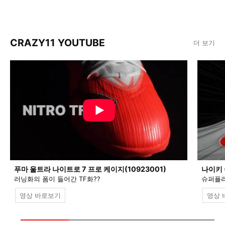
CRAZY11 YOUTUBE
더 보기
푸마 울트라 나이트로 7 프로 케이지(10923001)
나이키 
러닝화의 폼이 들어간 TF화??
슈퍼플라
영상 바로보기
영상 