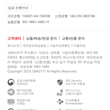
입금 은행안내
국민은행
114001-04-134108
신한은행
140-010-982138
농협은행
301-1661-1460-11
고객센터
|
상품/배송/변경 문의
|
교환/반품 문의
|
|
|
회사소개
개인정보취급방침
사업자번호확인
이용약관
크레이지11 주식회사 대표자: 김태효 사업자등록번호: 452-86-
00054 통신판매업 신고번호: 제2015-부산수영-0312 개인정보관
리 책임자: 김태효 [교환/반품] 부산 남구 우암로 191 부산남 직영
집배점 대표전화 1661-1460
Copyright 2025 CRAZY11 All Rights Reserved.
공정거래위원회
SSL Security
표준약관
보안서버 작동중
KB 국민은행
KG 이니시스
에스크로 이체
신용카드결제
현금영수증
CJ대한통운
가맹점
Koreaexpress