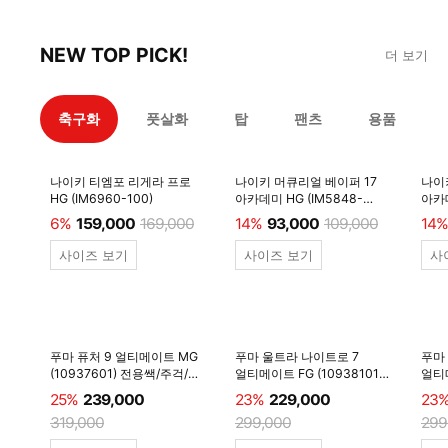
NEW TOP PICK!
더 보기
축구화
풋살화
탑
팬츠
용품
나이키 티엠포 리게라 프로
나이키 머큐리얼 베이퍼 17
나이
HG (IM6960-100)
아카데미 HG (IM5848-
아카데
600)
6%
159,000
169,000
14%
93,000
109,000
14%
사이즈 보기
사이즈 보기
사
푸마 퓨처 9 얼티메이트 MG
푸마 울트라 나이트로 7
푸마
(10937601) 전용쌕/주걱/
얼티메이트 FG (10938101)
얼티메
양말 #
전용쌕/주걱/양말 #
전용
25%
239,000
23%
229,000
23
319,000
299,000
299