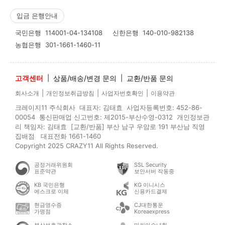
입금 은행안내
국민은행
114001-04-134108
신한은행
140-010-982138
농협은행
301-1661-1460-11
고객센터
|
상품/배송/변경 문의
|
교환/반품 문의
|
|
|
회사소개
개인정보취급방침
사업자번호확인
이용약관
크레이지11 주식회사 대표자: 김태효 사업자등록번호: 452-86-
00054 통신판매업 신고번호: 제2015-부산수영-0312 개인정보관
리 책임자: 김태효 [교환/반품] 부산 남구 우암로 191 부산남 직영
집배점 대표전화 1661-1460
Copyright 2025 CRAZY11 All Rights Reserved.
공정거래위원회
SSL Security
표준약관
보안서버 작동중
KB 국민은행
KG 이니시스
에스크로 이체
신용카드결제
현금영수증
CJ대한통운
가맹점
Koreaexpress