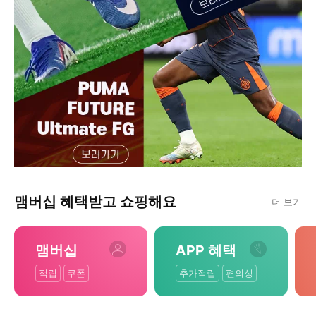
맴버십 혜택받고 쇼핑해요
더 보기
맴버십
APP 혜택
적립
쿠폰
추가적립
편의성