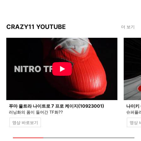
CRAZY11 YOUTUBE
더 보기
푸마 울트라 나이트로 7 프로 케이지(10923001)
나이키 
러닝화의 폼이 들어간 TF화??
슈퍼플라
영상 바로보기
영상 