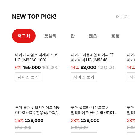
NEW TOP PICK!
더 보기
축구화
풋살화
탑
팬츠
용품
나이키 티엠포 리게라 프로
나이키 머큐리얼 베이퍼 17
나이
HG (IM6960-100)
아카데미 HG (IM5848-
아카데
600)
6%
159,000
169,000
14%
93,000
109,000
14%
사이즈 보기
사이즈 보기
사
푸마 퓨처 9 얼티메이트 MG
푸마 울트라 나이트로 7
푸마
(10937601) 전용쌕/주걱/
얼티메이트 FG (10938101)
얼티메
양말 #
전용쌕/주걱/양말 #
전용
25%
239,000
23%
229,000
23
319,000
299,000
299