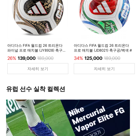
아디다스 FIFA 월드컵 26 트리온다
아디다스 FIFA 월드컵 26 트리온다
파이널 프로 매치볼 (JY8928) 축구공/
프로 매치볼 (JD8021) 축구공/백색 #
백색 #
26%
139,000
189,000
34%
125,000
189,000
자세히 보기
자세히 보기
유럽 선수 실착 컬렉션