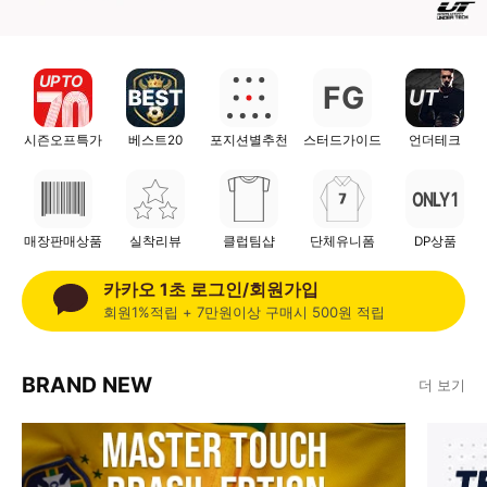
UP TO
F
G
UT
시즌오프특가
베스트20
포지션별추천
스터드가이드
언더테크
ONLY 1
매장판매상품
실착리뷰
클럽팀샵
단체유니폼
DP상품
카카오 1초 로그인/회원가입
회원1%적립 + 7만원이상 구매시 500원 적립
BRAND NEW
더 보기