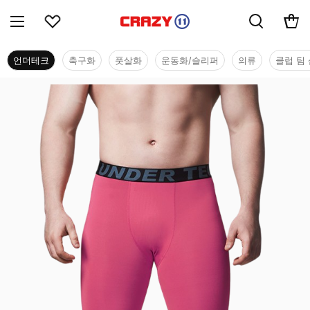
언더테크
축구화
풋살화
운동화/슬리퍼
의류
클럽 팀 
언더테크