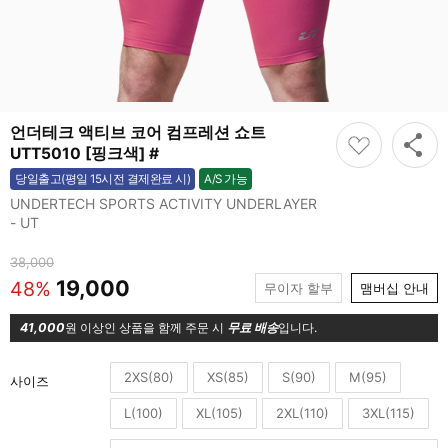
언더테크 액티브 코어 컴프레션 쇼트
UTT5010 [핑크색] #
A/S 가능
당일출고(평일 15시전 결제완료 시)
가능
UNDERTECH SPORTS ACTIVITY UNDERLAYER
- UT
38,000
19,000
48%
무이자 할부
맴버십 안내
41,000
원 이상인 상품을 함께 주문 시
무료 배송
입니다.
2XS(80)
XS(85)
S(90)
M(95)
사이즈
L(100)
XL(105)
2XL(110)
3XL(115)