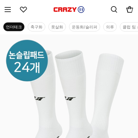
언더테크
축구화
풋살화
운동화/슬리퍼
의류
클럽 팀 
언더테크