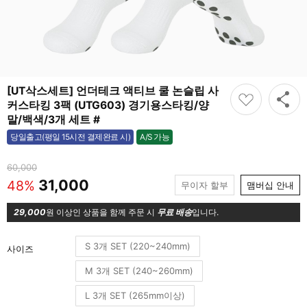
[UT삭스세트] 언더테크 액티브 쿨 논슬립 사
커스타킹 3팩 (UTG603) 경기용스타킹/양
말/백색/3개 세트 #
A/S 가능
당일출고(평일 15시전 결제완료 시)
가능
60,000
31,000
48%
무이자 할부
맴버십 안내
29,000
원 이상인 상품을 함께 주문 시
무료 배송
입니다.
S 3개 SET (220~240mm)
사이즈
M 3개 SET (240~260mm)
L 3개 SET (265mm이상)