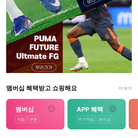
맴버십 혜택받고 쇼핑해요
더 보기
맴버십
APP 혜택
적립
쿠폰
추가적립
편의성