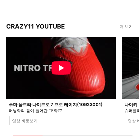
CRAZY11 YOUTUBE
더 보기
푸마 울트라 나이트로 7 프로 케이지(10923001)
나이키 
러닝화의 폼이 들어간 TF화??
슈퍼플라
영상 바로보기
영상 