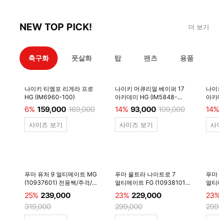
NEW TOP PICK!
더 보기
축구화
풋살화
탑
팬츠
용품
나이키 티엠포 리게라 프로
나이키 머큐리얼 베이퍼 17
나이
HG (IM6960-100)
아카데미 HG (IM5848-
아카데
600)
6%
159,000
169,000
14%
93,000
109,000
14%
사이즈 보기
사이즈 보기
사
푸마 퓨처 9 얼티메이트 MG
푸마 울트라 나이트로 7
푸마
(10937601) 전용쌕/주걱/
얼티메이트 FG (10938101)
얼티메
양말 #
전용쌕/주걱/양말 #
전용
25%
239,000
23%
229,000
23
319,000
299,000
299