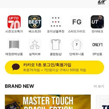
UP TO
F
G
UT
시즌오프특가
베스트20
포지션별추천
스터드가이드
언더테크
ONLY 1
매장판매상품
실착리뷰
클럽팀샵
단체유니폼
DP상품
카카오 1초 로그인/회원가입
회원1%적립 + 7만원이상 구매시 500원 적립
BRAND NEW
더 보기