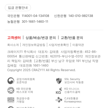
입금 은행안내
국민은행
114001-04-134108
신한은행
140-010-982138
농협은행
301-1661-1460-11
고객센터
|
상품/배송/변경 문의
|
교환/반품 문의
|
|
|
회사소개
개인정보취급방침
사업자번호확인
이용약관
크레이지11 주식회사 대표자: 김태효 사업자등록번호: 452-86-
00054 통신판매업 신고번호: 제2015-부산수영-0312 개인정보관
리 책임자: 김태효 [교환/반품] 부산 남구 우암로 191 부산남 직영
집배점 대표전화 1661-1460
Copyright 2025 CRAZY11 All Rights Reserved.
공정거래위원회
SSL Security
표준약관
보안서버 작동중
KB 국민은행
KG 이니시스
에스크로 이체
신용카드결제
현금영수증
CJ대한통운
가맹점
Koreaexpress