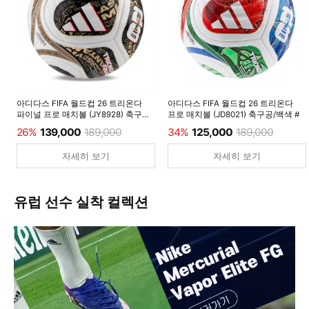
아디다스 FIFA 월드컵 26 트리온다
아디다스 FIFA 월드컵 26 트리온다
파이널 프로 매치볼 (JY8928) 축구공/
프로 매치볼 (JD8021) 축구공/백색 #
백색 #
26%
139,000
189,000
34%
125,000
189,000
자세히 보기
자세히 보기
유럽 선수 실착 컬렉션