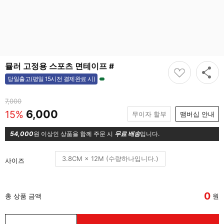
뮬러 고정용 스포츠 면테이프 #
당일출고(평일 15시전 결제완료 시)
7,000
6,000
15%
무이자 할부
맴버십 안내
54,000
원 이상인 상품을 함께 주문 시
무료 배송
입니다.
3.8CM × 12M (수량하나입니다.)
사이즈
0
총 상품 금액
원