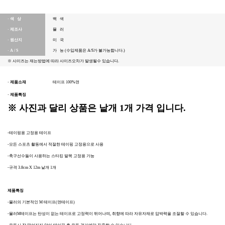
· 색 상
백 색
· 제조사
뮬 러
· 원산지
미 국
· A / S
가 능 (수입제품은 A/S가 불가능합니다.)
※ 사이즈는 재는방법에 따라 사이즈오차가 발생될수 있습니다.
· 제품소재
테이프 100%면
· 제품특징
※ 사진과 달리 상품은 낱개 1개 가격 입니다.
-테이핑용 고정용 테이프
-모든 스포츠 활동에서 적절한 테이핑 고정용으로 사용
-축구선수들이 사용하는 스타킹 발목 고정용 가능
-규격 3.8cm X 12m 낱개 1개
제품특징
-뮬러의 기본적인 M 테이프(면테이프)
-뮬러M테이프는 탄성이 없는 테이프로 고정력이 뛰어나며, 취향에 따라 자유자재로 압박력을 조절할 수 있습니다.