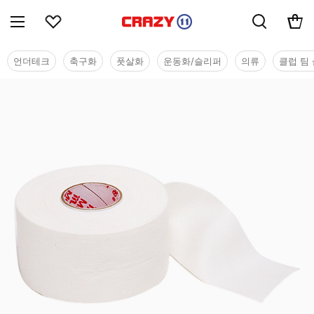
언더테크
축구화
풋살화
운동화/슬리퍼
의류
클럽 팀 
용품