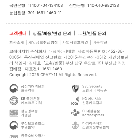
국민은행
114001-04-134108
신한은행
140-010-982138
농협은행
301-1661-1460-11
고객센터
|
상품/배송/변경 문의
|
교환/반품 문의
|
|
|
회사소개
개인정보취급방침
사업자번호확인
이용약관
크레이지11 주식회사 대표자: 김태효 사업자등록번호: 452-86-
00054 통신판매업 신고번호: 제2015-부산수영-0312 개인정보관
리 책임자: 김태효 [교환/반품] 부산 남구 우암로 191 부산남 직영
집배점 대표전화 1661-1460
Copyright 2025 CRAZY11 All Rights Reserved.
공정거래위원회
SSL Security
표준약관
보안서버 작동중
KB 국민은행
KG 이니시스
에스크로 이체
신용카드결제
현금영수증
CJ대한통운
가맹점
Koreaexpress
부산보호관찰소
마리아수녀회
후원협약
소년의집후원협약
한국소비자평가