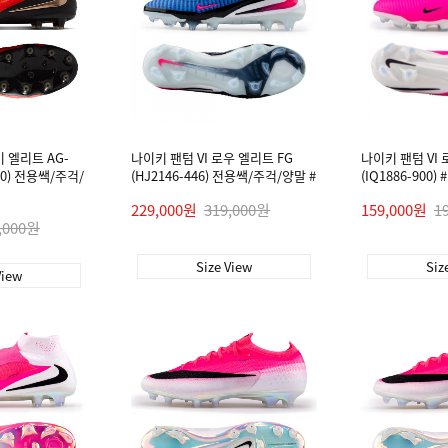
이 엘리트 AG-
나이키 팬텀 VI 로우 엘리트 FG
나이키 팬텀 VI 
600) 전용쌕/주걱/
(HJ2146-446) 전용쌕/주걱/양말 #
(IQ1886-900) #
229,000원
319,000원
159,000원
1
,000원
Size View
Siz
View