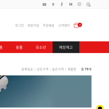
로그인
회원가입
주문배송
고객센터
0
폼
용품
유소년
매장재고
등록일순
낮은가격
높은가격
제품명
총
79
개
|
|
|