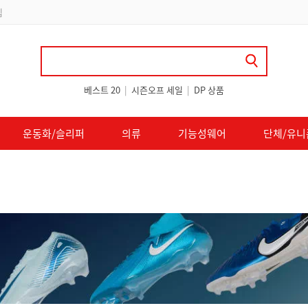
 쿠폰 지급
베스트 20
|
시즌오프 세일
|
DP 상품
운동화/슬리퍼
의류
기능성웨어
단체/유니