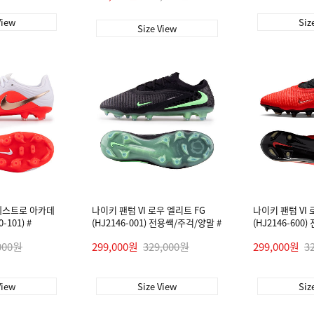
View
Siz
Size View
에스트로 아카데
나이키 팬텀 VI 로우 엘리트 FG
나이키 팬텀 VI 
-101) #
(HJ2146-001) 전용쌕/주걱/양말 #
(HJ2146-600
000원
299,000원
329,000원
299,000원
3
View
Size View
Siz