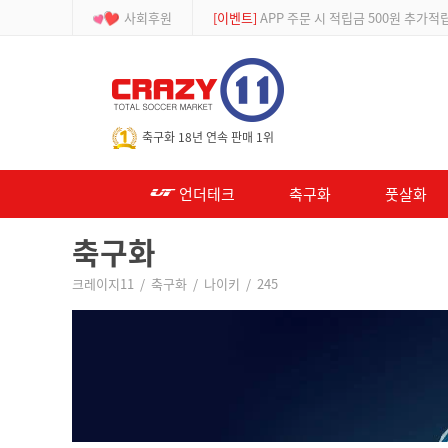
사회후원
[등급제]
회원가입 시 최대 2% 적립 및 할인
-->
축구화 18년 연속 판매 1위
언더테크
축구화
풋살화
축구화
크레이지11
/
축구화
/
나이키
/
245