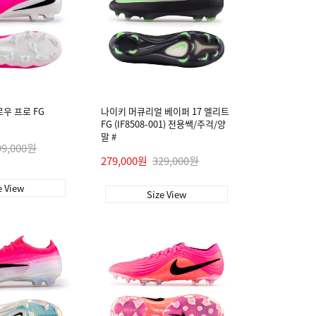
로우 프로 FG
나이키 머큐리얼 베이퍼 17 엘리트
FG (IF8508-001) 전용쌕/주걱/양
말 #
99,000원
279,000원
329,000원
e View
Size View