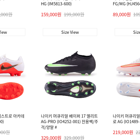
HG (IM5813-600)
FG/MG (HJ456
,000원
159,000원
199,000원
89,000원
10
View
Size View
Siz
에스트로 아카데
나이키 머큐리얼 베이퍼 17 엘리트
나이키 머큐리얼 
0)
AG-PRO (IO4252-001) 전용쌕/주
로 AG (IO1489-
걱/양말 #
000원
219,000원
2
329,000원
329,000원