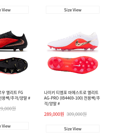
e View
Size View
로우 엘리트 FG
나이키 티엠포 마에스트로 엘리트
) 전용쌕/주걱/양말 #
AG-PRO (IB4469-100) 전용쌕/주
걱/양말 #
29,000원
289,000원
309,000원
e View
Size View