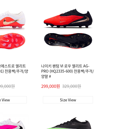
마에스트로 엘리트
나이키 팬텀 VI 로우 엘리트 AG-
101) 전용쌕/주걱/양
PRO (HQ2335-600) 전용쌕/주걱/
양말 #
09,000원
299,000원
329,000원
e View
Size View