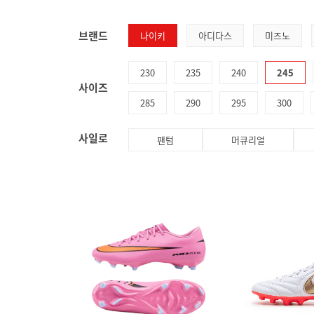
브랜드
나이키
아디다스
미즈노
230
235
240
245
사이즈
285
290
295
300
사일로
팬텀
머큐리얼