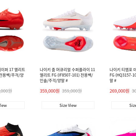
이퍼 17 엘리트
나이키 줌 머큐리얼 수퍼플라이 11
나이키 티엠포 
0) 전용쌕/주걱/양
엘리트 FG (IF8507-101) 전용쌕/
FG (HQ3157-
인솔/주걱/양말 #
말 #
,000원
359,000원
359,000원
269,000원
3
View
Size View
Siz