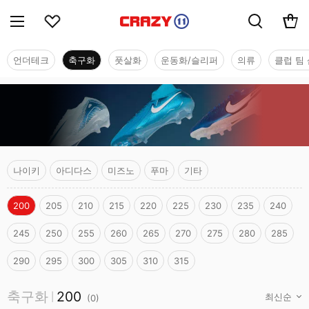
언더테크
축구화
풋살화
운동화/슬리퍼
의류
클럽 팀 
나이키
아디다스
미즈노
푸마
기타
200
205
210
215
220
225
230
235
240
245
250
255
260
265
270
275
280
285
290
295
300
305
310
315
축구화
축구화
200
|
(
0
)