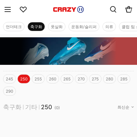
언더테크
축구화
풋살화
운동화/슬리퍼
의류
클럽 팀 
245
250
255
260
265
270
275
280
285
290
축구화
축구화
기타
250
|
|
(
0
)