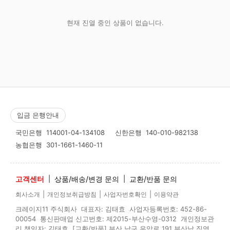
현재 진열 중인 상품이 없습니다.
입금 은행안내
국민은행
114001-04-134108
신한은행
140-010-982138
농협은행
301-1661-1460-11
고객센터
|
상품/배송/변경 문의
|
교환/반품 문의
|
|
|
회사소개
개인정보취급방침
사업자번호확인
이용약관
크레이지11 주식회사 대표자: 김태효 사업자등록번호: 452-86-
00054 통신판매업 신고번호: 제2015-부산수영-0312 개인정보관
리 책임자: 김태효 [교환/반품] 부산 남구 우암로 191 부산남 직영