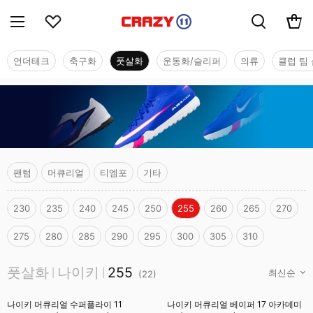
언더테크
축구화
풋살화
운동화/슬리퍼
의류
클럽 팀 
팬텀
머큐리얼
티엠포
기타
230
235
240
245
250
255
260
265
270
275
280
285
290
295
300
305
310
풋살화
풋살화
나이키
255
|
|
(
22
)
나이키 머큐리얼 수퍼플라이 11
나이키 머큐리얼 베이퍼 17 아카데미