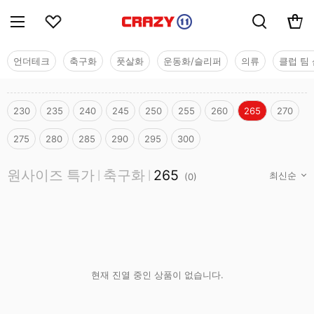
언더테크
축구화
풋살화
운동화/슬리퍼
의류
클럽 팀 
230
235
240
245
250
255
260
265
270
275
280
285
290
295
300
원사이즈 특가
원사이즈 특가
축구화
265
|
|
(
0
)
현재 진열 중인 상품이 없습니다.