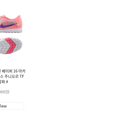
 베이퍼 16 아카
스 주니오르 TF
살화 #
000원
View