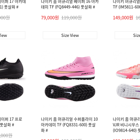
이퍼 17 아카데
나이키 줌 머큐리얼 베이퍼 16 아카
나이키 머큐리얼 
01) 풋살화 #
데미 TF (FQ8449-446) 풋살화 #
TF (IM5811-6
000원
79,000원
119,000원
149,000원
1
View
Size View
Siz
이퍼 17 프로
나이키 줌 머큐리얼 수퍼플라이 10
나이키 줌 머큐리
) 풋살화 #
아카데미 TF (FQ8331-600) 풋살
VJR 비니시우스
화 #
(IO9814-640)
,000원