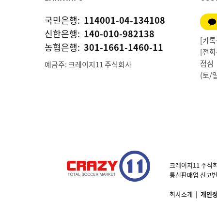
국민은행:
114001-04-134108
신한은행:
140-010-982138
[카톡상
농협은행:
301-1661-1460-11
[전화상
점심 1
예금주: 크레이지11 주식회사
(토/
크레이지11 주식회
통신판매업 신고번호 제
회사소개
|
개인