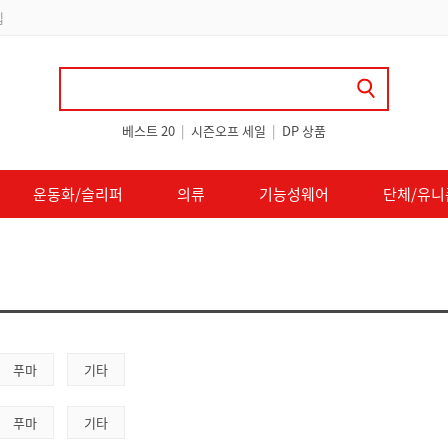
립
베스트 20
|
시즌오프 세일
|
DP 상품
운동화/슬리퍼
의류
기능성웨어
단체/유니
푸마
기타
푸마
기타