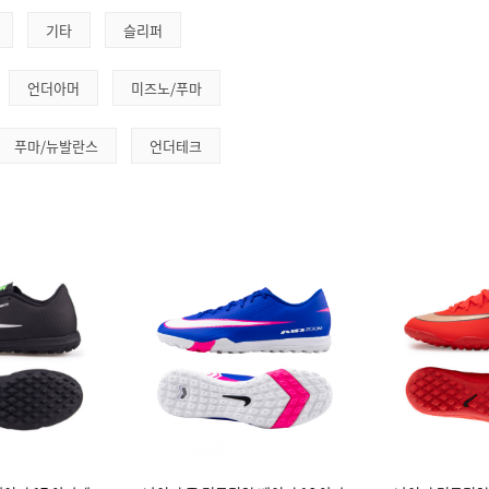
기타
슬리퍼
언더아머
미즈노/푸마
푸마/뉴발란스
언더테크