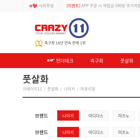
사회후원
[이벤트]
APP 주문 시 적립금 500원 추가적
-->
축구화 18년 연속 판매 1위
언더테크
축구화
풋살화
풋살화
크레이지11
/
풋살화
/
나이키
/
머큐리얼
브랜드
나이키
아디다스
미즈노
브랜드
나이키
아디다스
미즈노