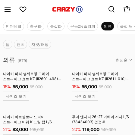
언더테크
축구화
풋살화
운동화/슬리퍼
의류
클럽 팀 
탑
팬츠
자켓/패딩
의류
의류
(
579
)
나이키 파리 생제르망 드라이
나이키 파리 생제르망 드라이
스트라이크 쇼트 KZ (II2601-498)
스트라이크 쇼트 KZ (II2611-010)
브래크넌블루 #
검정 #
15%
55,000
15%
55,000
65,000
65,000
사이즈 보기
사이즈 보기
나이키 바르셀로나 드라이
푸마 맨시티 26-27 어웨이 저지 L/S
스트라이크 어웨 K 드릴 탑 L/S
(78434003) 검정 #
(IQ1309-505) 필드퍼플 #
21%
83,000
20%
119,000
105,000
149,000