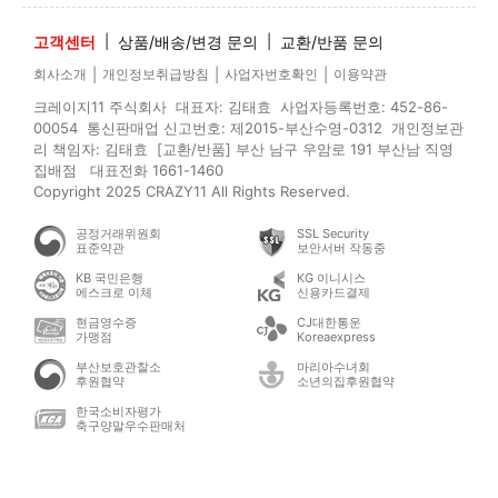
고객센터
|
상품/배송/변경 문의
|
교환/반품 문의
|
|
|
회사소개
개인정보취급방침
사업자번호확인
이용약관
크레이지11 주식회사 대표자: 김태효 사업자등록번호: 452-86-
00054 통신판매업 신고번호: 제2015-부산수영-0312 개인정보관
리 책임자: 김태효 [교환/반품] 부산 남구 우암로 191 부산남 직영
집배점 대표전화 1661-1460
Copyright 2025 CRAZY11 All Rights Reserved.
공정거래위원회
SSL Security
표준약관
보안서버 작동중
KB 국민은행
KG 이니시스
에스크로 이체
신용카드결제
현금영수증
CJ대한통운
가맹점
Koreaexpress
부산보호관찰소
마리아수녀회
후원협약
소년의집후원협약
한국소비자평가
축구양말우수판매처