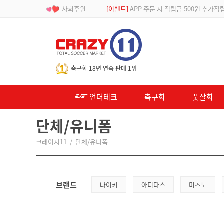
사회후원
[등급제]
회원가입 시 최대 2% 적립 및 할인
-->
축구화 18년 연속 판매 1위
언더테크
축구화
풋살화
단체/유니폼
크레이지11
/
단체/유니폼
브랜드
나이키
아디다스
미즈노