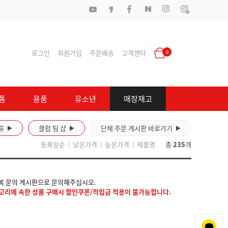
로그인
회원가입
주문배송
고객센터
0
폼
용품
유소년
매장재고
류
클럽 팀 샵
단체 주문 게시판 바로가기
▶
▶
▶
등록일순
낮은가격
높은가격
제품명
총
235
개
|
|
|
체복 문의 게시판으로 문의해주십시오.
고리에 속한 상품 구매시 할인쿠폰/적립금 적용이 불가능합니다.