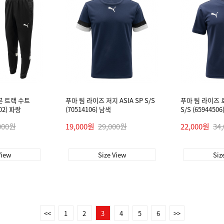
븐 트랙 수트
푸마 팀 라이즈 저지 ASIA SP S/S
푸마 팀 라이즈 로
102) 파랑
(70514106) 남색
S/S (6594450
000원
19,000원
29,000원
22,000원
34
View
Size View
Siz
<<
1
2
3
4
5
6
>>