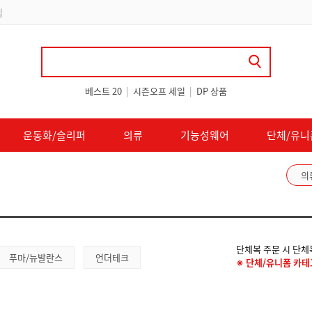
 쿠폰 지급
베스트 20
|
시즌오프 세일
|
DP 상품
운동화/슬리퍼
의류
기능성웨어
단체/유니
의
단체복 주문 시 단
푸마/뉴발란스
언더테크
※ 단체/유니폼 카테