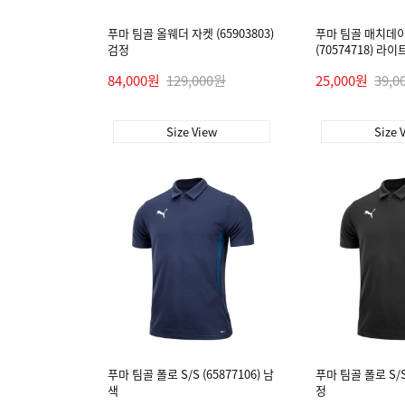
푸마 팀골 올웨더 자켓 (65903803)
푸마 팀골 매치데이 
검정
(70574718) 라
84,000원
129,000원
25,000원
39,0
Size View
Size 
푸마 팀골 폴로 S/S (65877106) 남
푸마 팀골 폴로 S/S 
색
정