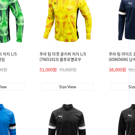
 저지 L/S
푸마 팀 타겟 골키퍼 저지 L/S
푸마 팀 라이즈 1/
지라임
(70651923) 플루로옐로우
(65865606) 남
00원
51,000원
79,000원
38,000원
59
View
Size View
Siz