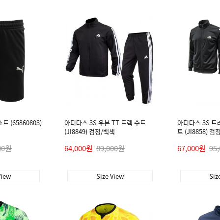
 (65860803)
아디다스 3S 우븐 TT 트랙 수트
아디다스 3S 트
(JI8849) 검정/백색
트 (JI8858) 
00원
64,000원
89,000원
67,000원
95
View
Size View
Siz