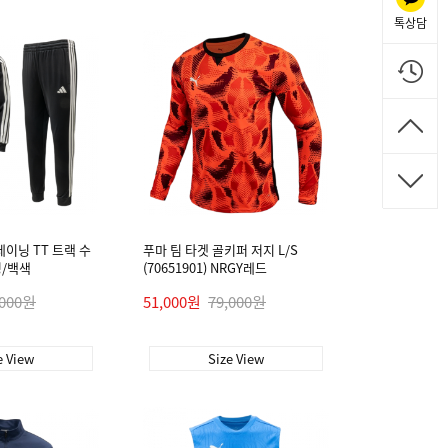
톡상담
레이닝 TT 트랙 수
푸마 팀 타겟 골키퍼 저지 L/S
검정/백색
(70651901) NRGY레드
,000원
51,000원
79,000원
e View
Size View