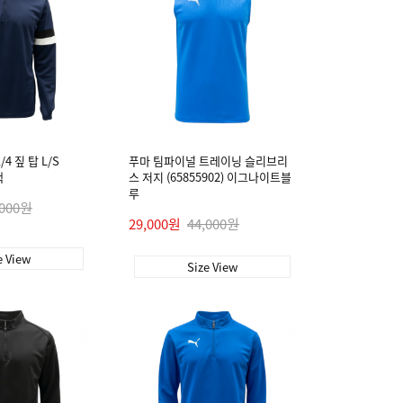
4 짚 탑 L/S
푸마 팀파이널 트레이닝 슬리브리
색
스 저지 (65855902) 이그나이트블
루
,000원
29,000원
44,000원
e View
Size View