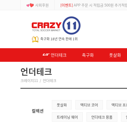
사회후원
[등급제]
회원가입 시 최대 2% 적립 및 할인
-->
축구화 18년 연속 판매 1위
언더테크
축구화
풋살화
언더테크
크레이지11
/
언더테크
풋살화
액티브 코어
액티브 프
컬렉션
트레이닝 웨어
언더테크 용품