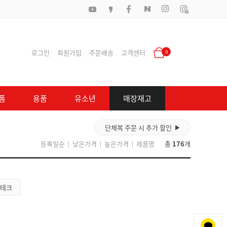
로그인
회원가입
주문배송
고객센터
0
폼
용품
유소년
매장재고
단체복 주문 시 추가 할인
▶
등록일순
낮은가격
높은가격
제품명
총
176
개
|
|
|
 테크