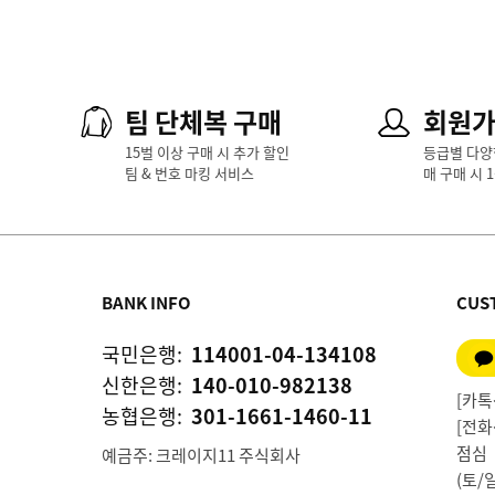
팀 단체복 구매
회원
15벌 이상 구매 시 추가 할인
등급별 다양
팀 & 번호 마킹 서비스
매 구매 시 
BANK INFO
CUS
국민은행:
114001-04-134108
신한은행:
140-010-982138
[카톡상
농협은행:
301-1661-1460-11
[전화상
점심 1
예금주: 크레이지11 주식회사
(토/