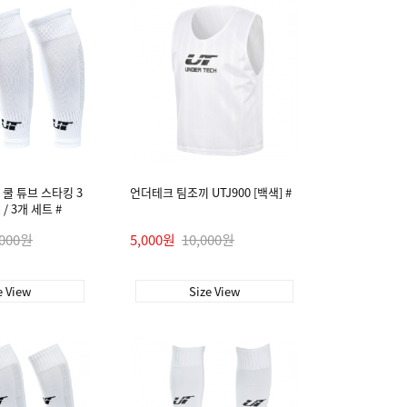
쿨 튜브 스타킹 3
언더테크 팀조끼 UTJ900 [백색] #
 / 3개 세트 #
,000원
5,000원
10,000원
e View
Size View