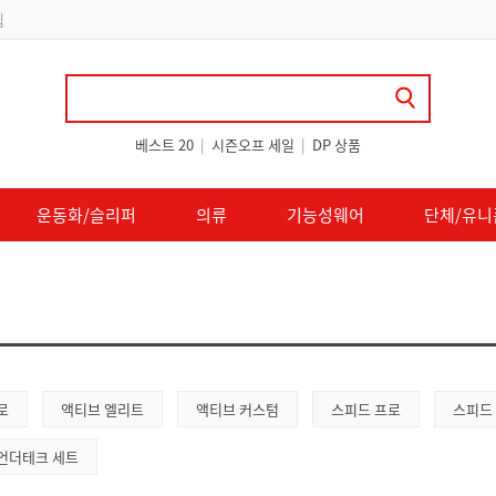
 쿠폰 지급
베스트 20
|
시즌오프 세일
|
DP 상품
운동화/슬리퍼
의류
기능성웨어
단체/유니
로
액티브 엘리트
액티브 커스텀
스피드 프로
스피드
언더테크 세트