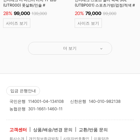
(UTR000) 풋살화/인솔 #
(UTBP001) 스포츠가방/검정/적색 #
28%
99,000
20%
79,000
139,000
99,000
사이즈 보기
사이즈 보기
더 보기
입금 은행안내
국민은행
114001-04-134108
신한은행
140-010-982138
농협은행
301-1661-1460-11
고객센터
|
상품/배송/변경 문의
|
교환/반품 문의
|
|
|
회사소개
개인정보취급방침
사업자번호확인
이용약관