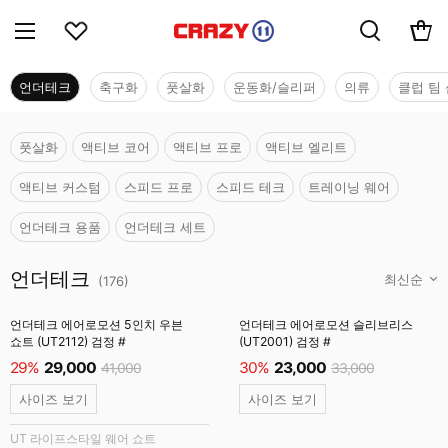
언더테크
축구화
풋살화
운동화/슬리퍼
의류
클럽 팀 
풋살화
액티브 코어
액티브 프로
액티브 엘리트
액티브 커스텀
스피드 프로
스피드 테크
트레이닝 웨어
언더테크 용품
언더테크 세트
언더테크
언더테크
(
176
)
언더테크 에어로모션 5인치 우븐
언더테크 에어로모션 슬리브리스
쇼트 (UT2112) 검정 #
(UT2001) 검정 #
29%
29,000
30%
23,000
41,000
33,000
사이즈 보기
사이즈 보기
UT 라이프스타일 웨어 쇼트