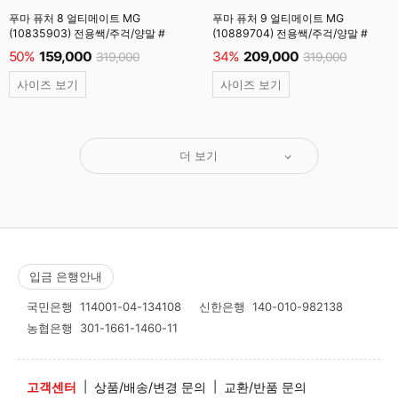
푸마 퓨처 8 얼티메이트 MG
푸마 퓨처 9 얼티메이트 MG
(10835903) 전용쌕/주걱/양말 #
(10889704) 전용쌕/주걱/양말 #
50%
159,000
34%
209,000
319,000
319,000
사이즈 보기
사이즈 보기
더 보기
입금 은행안내
국민은행
114001-04-134108
신한은행
140-010-982138
농협은행
301-1661-1460-11
고객센터
|
상품/배송/변경 문의
|
교환/반품 문의