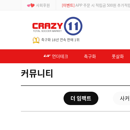
사회후원
[이벤트]
APP 주문 시 적립금 500원 추가적
-->
축구화 18년 연속 판매 1위
언더테크
축구화
풋살화
커뮤니티
더 임팩트
사커