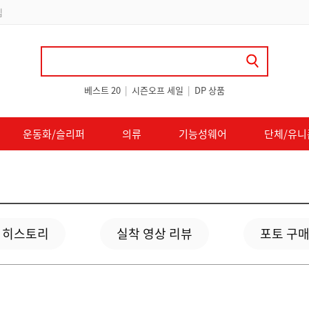
립
베스트 20
|
시즌오프 세일
|
DP 상품
운동화/슬리퍼
의류
기능성웨어
단체/유니
 히스토리
실착 영상 리뷰
포토 구매