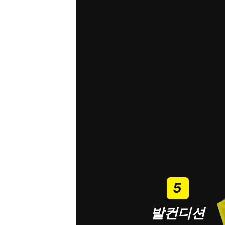
5
발컨디션