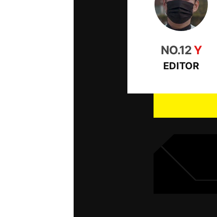
NO.12
Y
EDITOR