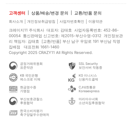
고객센터
|
상품/배송/변경 문의
|
교환/반품 문의
|
|
|
회사소개
개인정보취급방침
사업자번호확인
이용약관
크레이지11 주식회사 대표자: 김태효 사업자등록번호: 452-86-
00054 통신판매업 신고번호: 제2015-부산수영-0312 개인정보관
리 책임자: 김태효 [교환/반품] 부산 남구 우암로 191 부산남 직영
집배점 대표전화 1661-1460
Copyright 2025 CRAZY11 All Rights Reserved.
공정거래위원회
SSL Security
표준약관
보안서버 작동중
KB 국민은행
KG 이니시스
에스크로 이체
신용카드결제
현금영수증
CJ대한통운
가맹점
Koreaexpress
부산보호관찰소
마리아수녀회
후원협약
소년의집후원협약
한국소비자평가
축구양말우수판매처