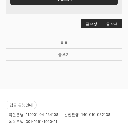
글수정
글삭제
목록
글쓰기
입금 은행안내
국민은행
114001-04-134108
신한은행
140-010-982138
농협은행
301-1661-1460-11