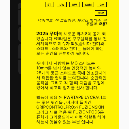
ST
LW
RW
CAM
CM
CDM
네이마르, 잭 그릴리쉬, 제임스 메디슨, 쿠
쿠렐라
착용!
2025 푸마
의 새로운 퓨처8이 공개 되
었습니다 FG타입은 쿠쿠렐라를 통해 전
세계적으로 이슈가 되었습니다 잔디와
스터드 , 스터드와 잔디는 플레이 하는
모든 순간을 관여하게 됩니다.
푸마에서 자랑하는 MG 스터드는
10mm를 넘지 않는 안정적인 높이와
25개의 둥근 스터드로 국내 인조잔디에
서 적합한 형태를 보여집니다. 순간적인
움직임, 그리고 킥 할 때 디딤발 고정에
있어서 최고의 접지를 선사 합니다.
발등에 적용 된 PWRTAPE,LYCRA니트
는 좋은 핏감을 , 어퍼에 들어간
GRIPCONTROLPRO와 FUZIONSKIN
그리고 새로 적용 된 FUZIONPODS은
퓨처가 그라운드에서 어떤 역할을 해야
하는지 엿볼수 있는 부분 입니다.