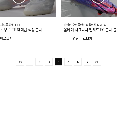
스피드플로우.1 TF
나이키 수퍼플라이 8 엘리트 KM FG
로우 .1 TF 역대급 색상 출시
음바페 시그니처 엘리트 FG 출시 
 바로보기
영상 바로보기
<<
1
2
3
4
5
6
7
>>