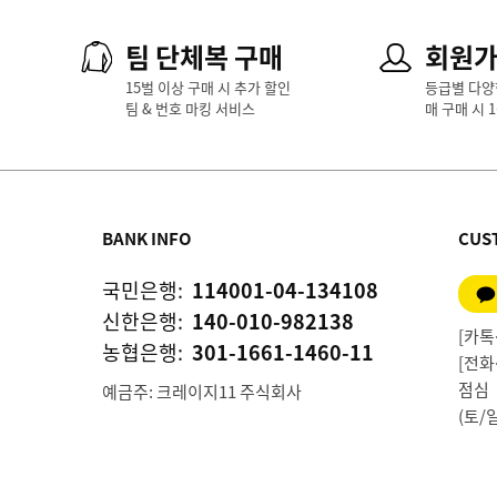
팀 단체복 구매
회원
15벌 이상 구매 시 추가 할인
등급별 다양
팀 & 번호 마킹 서비스
매 구매 시 
BANK INFO
CUS
국민은행:
114001-04-134108
신한은행:
140-010-982138
[카톡상
농협은행:
301-1661-1460-11
[전화상
점심 1
예금주: 크레이지11 주식회사
(토/