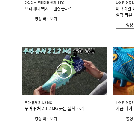
아디다스 프레데터 엣지.1 FG
나이키 머큐리
프레데터 엣지.1 괜찮을까?
머큐리얼 
실착 리뷰
영상 바로보기
영상
푸마 퓨처 Z 1.2 MG
나이키 머큐리
푸마 퓨처 Z 1 2 MG 늦은 실착 후기
지금 베이
영상 바로보기
영상