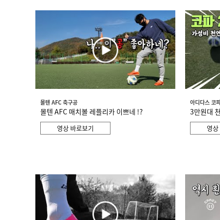
몰텐 AFC 축구공
아디다스 코파 
몰텐 AFC 매치볼 레플리카 이쁘네 !?
3만원대 천
영상 바로보기
영상