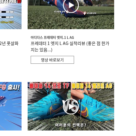
아디다스 프레데터 엣지.1 L AG
22년 풋살화
프레데터 1 엣지 L AG 실착리뷰 (좋은 점 한가
지는 있음...)
영상 바로보기