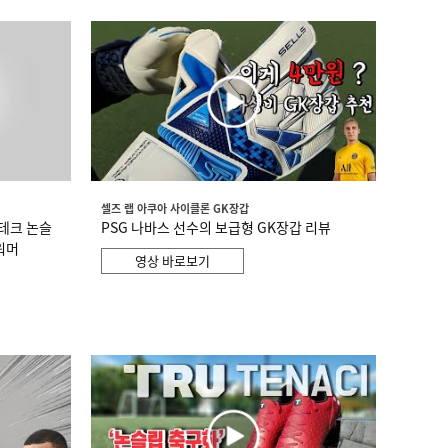
셀즈 랩 아쿠아 사이클론 GK장갑
언더테크 논슬
PSG 나바스 선수의 보급형 GK장갑 리뷰
워머
영상 바로보기