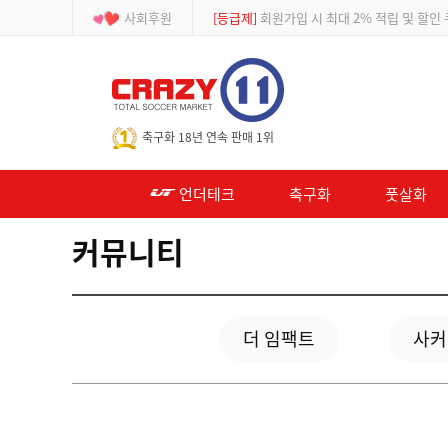
사회후원
[등급제]
회원가입 시 최대 2% 적립 및 할인
-->
축구화 18년 연속 판매 1위
언더테크
축구화
풋살화
커뮤니티
더 임팩트
사커