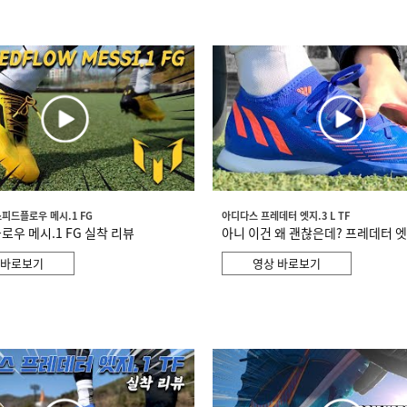
스피드플로우 메시.1 FG
아디다스 프레데터 엣지.3 L TF
로우 메시.1 FG 실착 리뷰
아니 이건 왜 괜찮은데? 프레데터 엣지.
 바로보기
영상 바로보기