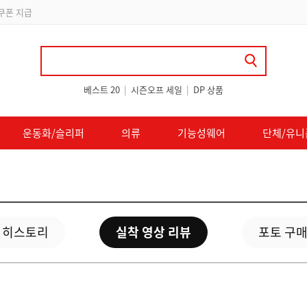
 쿠폰 지급
베스트 20
|
시즌오프 세일
|
DP 상품
운동화/슬리퍼
의류
기능성웨어
단체/유니
 히스토리
실착 영상 리뷰
포토 구매