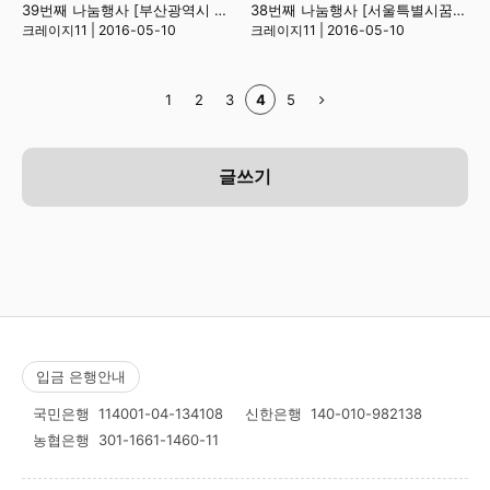
39번째 나눔행사 [부산광역시 해운대종합사회복지관](1)
38번째 나눔행사 [서울특별시꿈나무마을 초록꿈터]
크레이지11
|
2016-05-10
크레이지11
|
2016-05-10
1
2
3
4
5
글쓰기
입금 은행안내
국민은행
114001-04-134108
신한은행
140-010-982138
농협은행
301-1661-1460-11