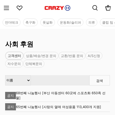
언더테크
축구화
풋살화
운동화/슬리퍼
의류
클럽 팀 
사회 후원
고객센터
상품/배송/변경 문의
교환/반품 문의
A/S신청
자수문의
단체복문의
검색
68번째 나눔행사 [부산 아동센터 60곳에 스포츠화 650족 선
공지
물]
65번째 나눔행사 [사랑의 열매 여성용품 113,400개 지원]
공지