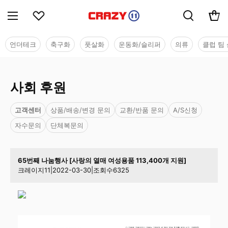
언더테크
축구화
풋살화
운동화/슬리퍼
의류
클럽 팀 
사회 후원
고객센터
상품/배송/변경 문의
교환/반품 문의
A/S신청
자수문의
단체복문의
65번째 나눔행사 [사랑의 열매 여성용품 113,400개 지원]
크레이지11
|
2022-03-30
|
조회수
6325