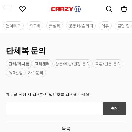
언더테크
축구화
풋살화
운동화/슬리퍼
의류
클럽 팀 
단체복 문의
단체/유니폼
고객센터
상품/배송/변경 문의
교환/반품 문의
A/S신청
자수문의
게시글 작성 시 입력한 비밀번호를 입력해 주세요.
확인
목록