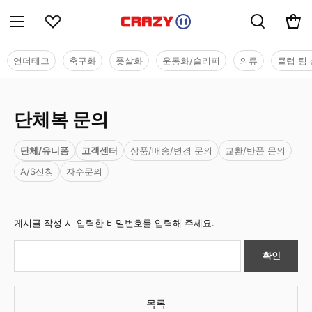
언더테크
축구화
풋살화
운동화/슬리퍼
의류
클럽 팀 
단체복 문의
단체/유니폼
고객센터
상품/배송/변경 문의
교환/반품 문의
A/S신청
자수문의
게시글 작성 시 입력한 비밀번호를 입력해 주세요.
확인
목록