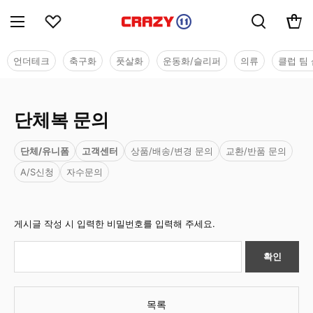
언더테크
축구화
풋살화
운동화/슬리퍼
의류
클럽 팀 
단체복 문의
단체/유니폼
고객센터
상품/배송/변경 문의
교환/반품 문의
A/S신청
자수문의
게시글 작성 시 입력한 비밀번호를 입력해 주세요.
확인
목록