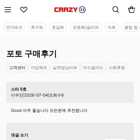
언더테크
축구화
풋살화
운동화/슬리퍼
의류
클럽 팀 
포토 구매후기
고객센터
더임팩트
실착영상리뷰
자수갤러리
사회후원
스타 5호
이우진
|
2026-07-04
|
조회수
6
Good 아주 좋습니다 모든분께 추천합니다
댓글 쓰기