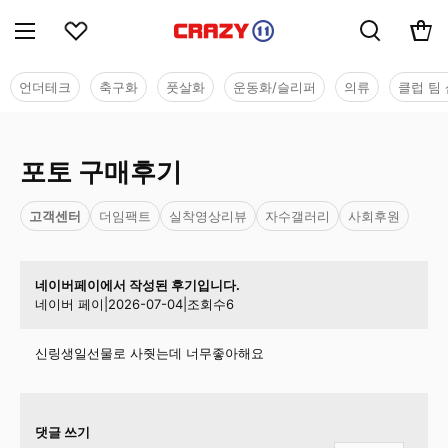
언더테크
축구화
풋살화
운동화/슬리퍼
의류
클럽 팀 
포토 구매후기
고객센터
더임팩트
실착영상리뷰
자수갤러리
사회후원
네이버페이에서 작성된 후기입니다.
네이버 페이
|
2026-07-04
|
조회수
6
신링생일선물로 사줫는데 너무좋아해요
댓글 쓰기