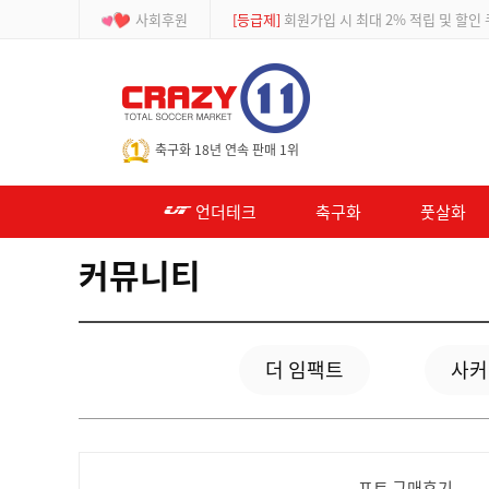
사회후원
[등급제]
회원가입 시 최대 2% 적립 및 할인
-->
축구화 18년 연속 판매 1위
언더테크
축구화
풋살화
커뮤니티
더 임팩트
사커
포토 구매후기