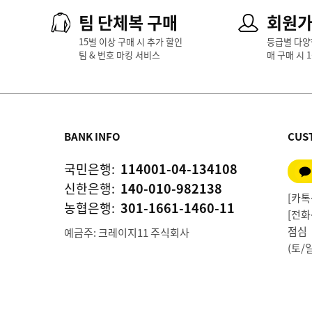
팀 단체복 구매
회원
15벌 이상 구매 시 추가 할인
등급별 다양
팀 & 번호 마킹 서비스
매 구매 시 
BANK INFO
CUS
국민은행:
114001-04-134108
신한은행:
140-010-982138
[카톡상
농협은행:
301-1661-1460-11
[전화상
점심 1
예금주: 크레이지11 주식회사
(토/