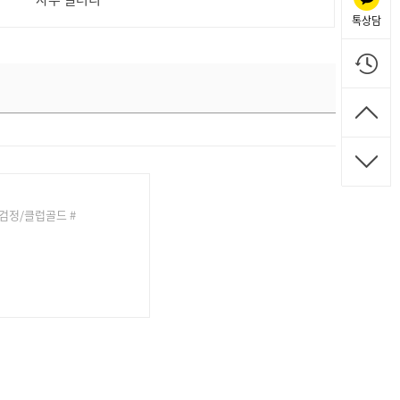
톡상담
) 검정/클럽골드 #