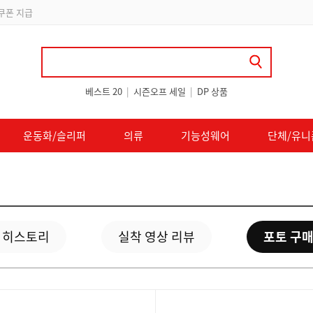
 쿠폰 지급
베스트 20
|
시즌오프 세일
|
DP 상품
운동화/슬리퍼
의류
기능성웨어
단체/유니
 히스토리
실착 영상 리뷰
포토 구매