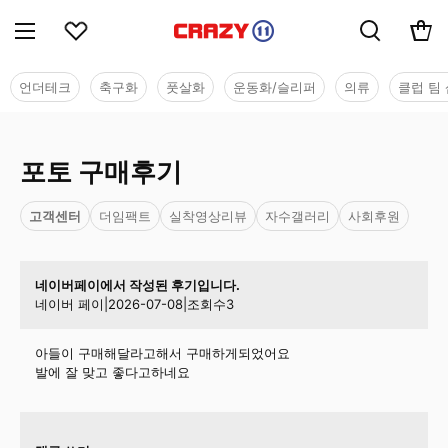
언더테크
축구화
풋살화
운동화/슬리퍼
의류
클럽 팀 
포토 구매후기
고객센터
더임팩트
실착영상리뷰
자수갤러리
사회후원
네이버페이에서 작성된 후기입니다.
네이버 페이
|
2026-07-08
|
조회수
3
아들이 구매해달라고해서 구매하게되었어요
발에 잘 맞고 좋다고하네요